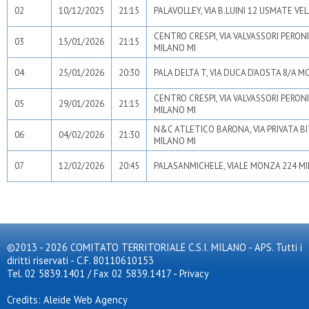
02
10/12/2025
21:15
PALAVOLLEY, VIA B.LUINI 12 USMATE VE
CENTRO CRESPI, VIA VALVASSORI PERONI
03
15/01/2026
21:15
MILANO MI
04
25/01/2026
20:30
PALA DELTA T, VIA DUCA D'AOSTA 8/A 
CENTRO CRESPI, VIA VALVASSORI PERONI
05
29/01/2026
21:15
MILANO MI
N&C ATLETICO BARONA, VIA PRIVATA BI
06
04/02/2026
21:30
MILANO MI
07
12/02/2026
20:45
PALASANMICHELE, VIALE MONZA 224 MI
©2013 - 2026 COMITATO TERRITORIALE C.S.I. MILANO - APS. Tutti i
diritti riservati - C.F. 80110610153
Tel. 02 5839.1401 / Fax 02 5839.1417
-
Privacy
Credits: Aleide Web Agency