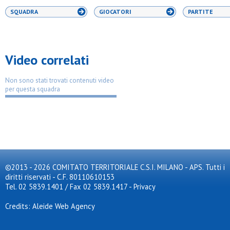
SQUADRA
GIOCATORI
PARTITE
Video correlati
Non sono stati trovati contenuti video
per questa squadra
©2013 - 2026 COMITATO TERRITORIALE C.S.I. MILANO - APS. Tutti i
diritti riservati - C.F. 80110610153
Tel. 02 5839.1401 / Fax 02 5839.1417
-
Privacy
Credits: Aleide Web Agency