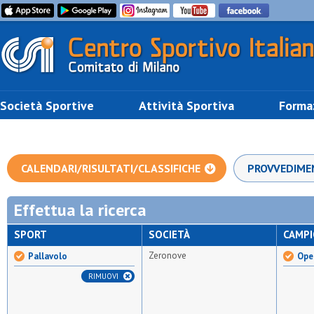
Società Sportive
Attività Sportiva
Forma
CALENDARI/RISULTATI/CLASSIFICHE
PROVVEDIME
Effettua la ricerca
SPORT
SOCIETÀ
CAMP
Zeronove
Pallavolo
Ope
RIMUOVI