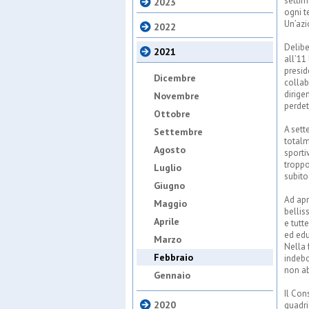
settim
2023
ogni t
Un’azi
2022
Delibe
2021
all’11
presid
Dicembre
collab
dirige
Novembre
perdet
Ottobre
A sett
Settembre
totalm
Agosto
sporti
troppo
Luglio
subito
Giugno
Ad apr
Maggio
bellis
Aprile
e tutt
ed edu
Marzo
Nella 
Febbraio
indebo
non a
Gennaio
Il Con
2020
quadri