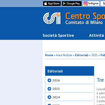
Società Sportive
Attività
Home
» Area Notizie »
Editoriali
» 2021 »
Fe
Editoriali
Tre
2026
2025
Lunedi
e adem
2024
Il Con
Confer