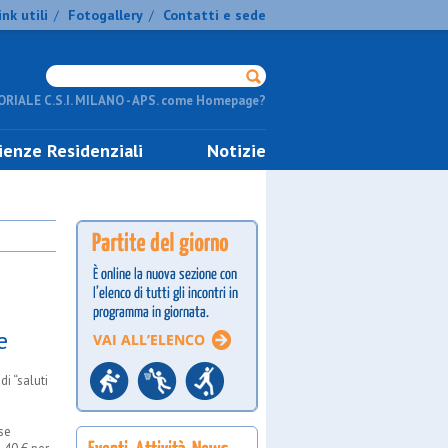
ink utili
Fotogallery
Contatti e sede
/
/
RIALE C.S.I. MILANO - APS. come Homepage?
ienze Residenziali
Notizie
e
di “saluti
se