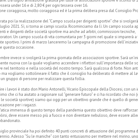
ane. Da luglio affiliazione gratuita per tutte le associazioni sportive e sconto di 
essera under 16 e di 2,80 € per ogni tessera over 16.
one coraggiosa, molto coraggiosa ed è la prima delibera presa dal Consiglio Pro
rata poi la realizzazione del “Campo scuola per dirigenti sportivi” che si svolgerà
 luglio 2021. Sì, si torna ai campi scuola. Ricominciamo da lì. Un campo scuola a
enti e dirigenti delle società sportive ma anche ad arbitri, commissioni tecniche,
oratori. Un campo scuola di vita comunitaria per 3 giorni nel quale si imparerà a f
nte sportivo. I primi di marzo lanceremo la campagna di promozione dell’iniziati
e questa occasione.
embre invece si svolgerà la prima giornata delle associazioni sportive. Sarà un’ini
ente nuova con la quale vogliamo accendere i riflettori sull’importanza delle s
ve nel territorio e nella società del nostro tempo. Sarà qualcosa di forte. Non an
 ma vogliamo sottolineare il fatto che il consiglio ha deliberato di mettere al l
 un gruppo di persone per realizzare questa follia.
ire i lavori è stato don Mario Antonelli, Vicario Episcopale della Diocesi, con un 
simo che ci ha aiutato a ragionare sul “generare futuro” e ci ha ricordato che noi (c
e le società sportive) siamo qui oggi per un obiettivo grande che è quello di gen
cazione per i ragazzi.
fatica immensa di questo tempo della pandemia questo obiettivo deve rafforzar
lirsi, deve essere messo più a fuoco e non diventare nebuloso, deve essere alle
bbandonato.
siglio provinciale ha poi definito 40 punti concreti di attuazione del programma 
ennio. Adesso “Su le maniche” con tanto entusiasmo per mettere nel mirino, uno