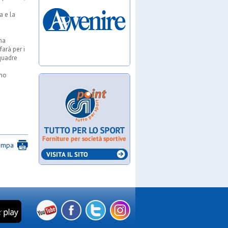
a e la
na
farà per i
squadre
emo
ampa