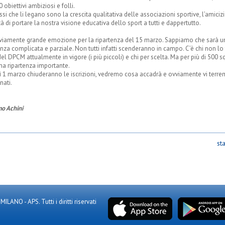
0 obiettivi ambiziosi e folli.
rossi che li legano sono la crescita qualitativa delle associazioni sportive, l’amicizi
à di portare la nostra visione educativa dello sport a tutti e dappertutto.
viamente grande emozione per la ripartenza del 15 marzo. Sappiamo che sarà u
enza complicata e parziale. Non tutti infatti scenderanno in campo. C’è chi non lo 
 del DPCM attualmente in vigore (i più piccoli) e chi per scelta. Ma per più di 500 
na ripartenza importante.
 1 marzo chiuderanno le iscrizioni, vedremo cosa accadrà e ovviamente vi terr
nati.
o Achini
st
NO - APS. Tutti i diritti riservati