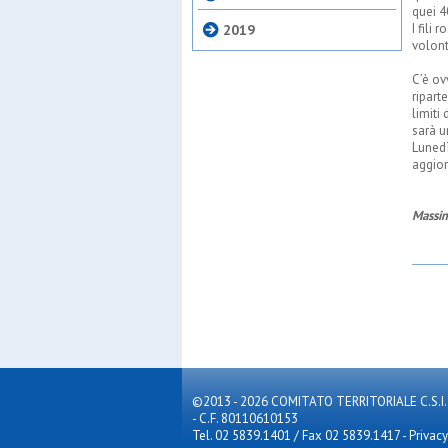
quei 4
I fili 
2019
volont
C’è ov
ripart
limiti
sarà u
Lunedì
aggior
Massim
©2013 - 2026 COMITATO TERRITORIALE C.S.I. MILA
- C.F. 80110610153
Tel. 02 5839.1401 / Fax 02 5839.1417
-
Privacy