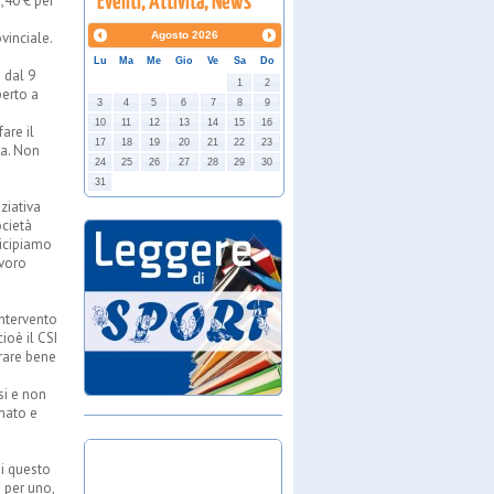
2,40 € per
vinciale.
Agosto
2026
Lu
Ma
Me
Gio
Ve
Sa
Do
 dal 9
1
2
perto a
3
4
5
6
7
8
9
10
11
12
13
14
15
16
are il
17
18
19
20
21
22
23
va. Non
24
25
26
27
28
29
30
31
ziativa
ocietà
ticipiamo
avoro
intervento
ioè il CSI
erare bene
si e non
nato e
di questo
 per uno,