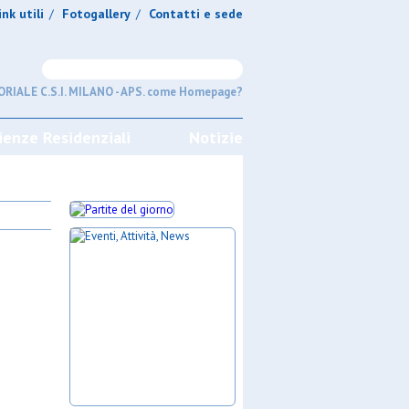
ink utili
Fotogallery
Contatti e sede
/
/
RIALE C.S.I. MILANO - APS. come Homepage?
ienze Residenziali
Notizie