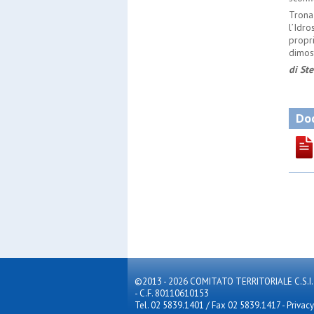
Trona
l’Idro
propri
dimos
di St
Doc
©2013 - 2026 COMITATO TERRITORIALE C.S.I. MILA
- C.F. 80110610153
Tel. 02 5839.1401 / Fax 02 5839.1417
-
Privacy