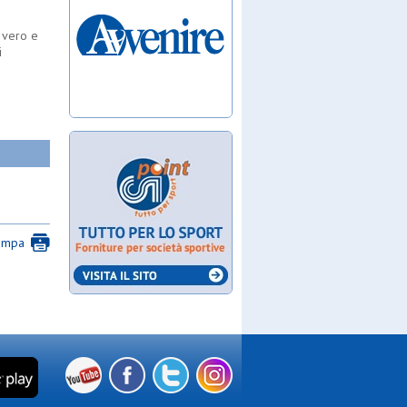
o
l vero e
i
ampa