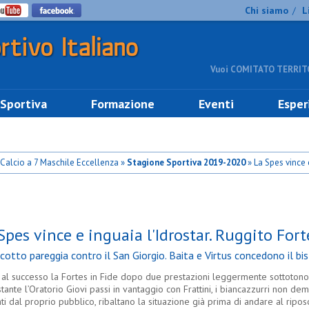
Chi siamo
L
/
Vuoi COMITATO TERRITO
 Sportiva
Formazione
Eventi
Esper
Calcio a 7 Maschile Eccellenza »
Stagione Sportiva 2019-2020
» La Spes vince 
Spes vince e inguaia l'Idrostar. Ruggito Fort
ecotto pareggia contro il San Giorgio. Baita e Virtus concedono il bis
 al successo la Fortes in Fide dopo due prestazioni leggermente sottotono
ante l’Oratorio Giovi passi in vantaggio con Frattini, i biancazzurri non d
nti dal proprio pubblico, ribaltano la situazione già prima di andare al ripo