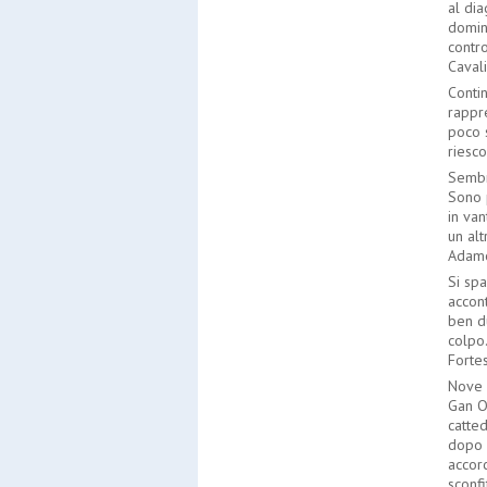
al dia
domini
contr
Cavali
Contin
rappre
poco 
riesc
Sembra
Sono 
in van
un alt
Adamo
Si spa
accont
ben du
colpo.
Fortes
Nove 
Gan Op
catted
dopo 
accor
sconfi