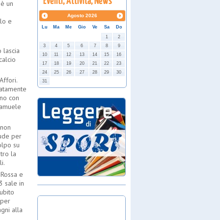
 è un
Agosto
2026
lo e
Lu
Ma
Me
Gio
Ve
Sa
Do
1
2
3
4
5
6
7
8
9
 lascia
10
11
12
13
14
15
16
calcio
17
18
19
20
21
22
23
24
25
26
27
28
29
30
ffori.
31
tatamente
ano con
 Samuele
 non
lude per
olpo su
ntro la
i.
 Rossa e
3 sale in
ubito
 per
gni alla