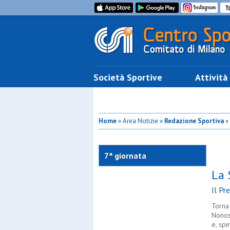
Società Sportive
Attività
Home
» Area Notizie »
Redazione Sportiva
» 
l'Idrostar. Ruggito Fortes!
7ª giornata
La 
Il Pr
Torna
Nonost
e, spi