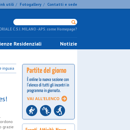
ink utili
Fotogallery
Contatti e sede
/
/
RIALE C.S.I. MILANO - APS. come Homepage?
ienze Residenziali
Notizie
e inguaia
es!
.
emordono
so grazie