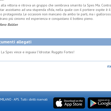
 alla vittoria e ritrova un gruppo che sembrava smarrito la Spes Ma. Contr
star assistiamo ad una stupenda sfida, nella quale con il portiere ospite è i
o protagonista. Le occasioni non mancano da ambo le parti, ma i gialloross
trano più cinismo ed esperienza e conquistano il bottino pieno.
efano Baldan
umenti allegati
La Spes vince e inguaia l'Idrostar. Ruggito Fortes!
st
NO - APS. Tutti i diritti riservati