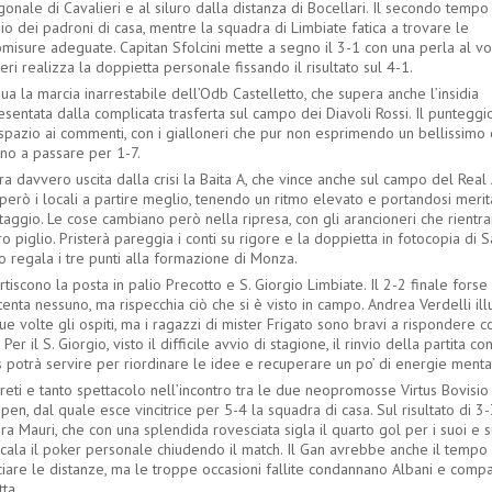
gonale di Cavalieri e al siluro dalla distanza di Bocellari. Il secondo tempo
o dei padroni di casa, mentre la squadra di Limbiate fatica a trovare le
omisure adeguate. Capitan Sfolcini mette a segno il 3-1 con una perla al vo
eri realizza la doppietta personale fissando il risultato sul 4-1.
ua la marcia inarrestabile dell’Odb Castelletto, che supera anche l’insidia
sentata dalla complicata trasferta sul campo dei Diavoli Rossi. Il punteggio
spazio ai commenti, con i gialloneri che pur non esprimendo un bellissimo 
ono a passare per 1-7.
 davvero uscita dalla crisi la Baita A, che vince anche sul campo del Real A
però i locali a partire meglio, tenendo un ritmo elevato e portandosi meri
taggio. Le cose cambiano però nella ripresa, con gli arancioneri che rientr
ro piglio. Pristerà pareggia i conti su rigore e la doppietta in fotocopia di
 regala i tre punti alla formazione di Monza.
rtiscono la posta in palio Precotto e S. Giorgio Limbiate. Il 2-2 finale forse
enta nessuno, ma rispecchia ciò che si è visto in campo. Andrea Verdelli il
e volte gli ospiti, ma i ragazzi di mister Frigato sono bravi a rispondere c
 Per il S. Giorgio, visto il difficile avvio di stagione, il rinvio della partita co
 potrà servire per riordinare le idee e recuperare un po’ di energie mental
reti e tanto spettacolo nell’incontro tra le due neopromosse Virtus Bovisio
en, dal quale esce vincitrice per 5-4 la squadra di casa. Sul risultato di 3-
ra Mauri, che con una splendida rovesciata sigla il quarto gol per i suoi e s
cala il poker personale chiudendo il match. Il Gan avrebbe anche il tempo
ciare le distanze, ma le troppe occasioni fallite condannano Albani e compa
tta.