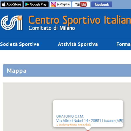
Società Sportive
Attività Sportiva
Forma
Mappa
ORATORIO C.I.M.
Via Alfred Nobel 14 - 20851 Lissone (MB)
» Indicazioni stradali