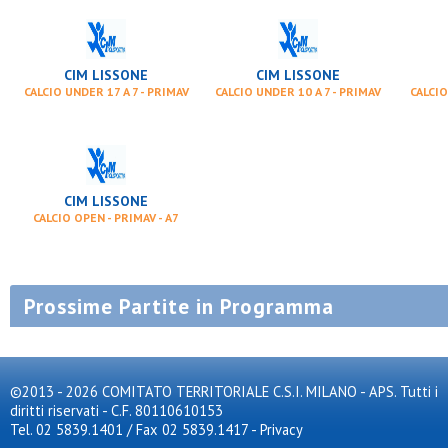
CIM LISSONE
CIM LISSONE
CALCIO UNDER 17 A 7 - PRIMAV
CALCIO UNDER 10 A 7 - PRIMAV
CALCIO
CIM LISSONE
CALCIO OPEN - PRIMAV - A7
Prossime Partite in Programma
©2013 - 2026 COMITATO TERRITORIALE C.S.I. MILANO - APS. Tutti i
diritti riservati - C.F. 80110610153
Tel. 02 5839.1401 / Fax 02 5839.1417
-
Privacy