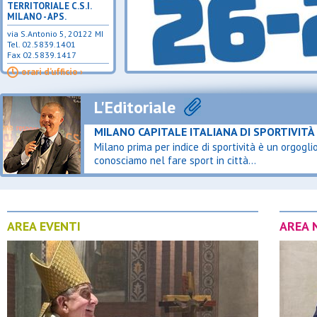
TERRITORIALE C.S.I.
MILANO - APS.
via S.Antonio 5, 20122 MI
Tel. 02.5839.1401
Fax 02.5839.1417
orari d’ufficio ›
L'Editoriale
MILANO CAPITALE ITALIANA DI SPORTIVITÀ
Milano prima per indice di sportività è un orgog
conosciamo nel fare sport in città...
AREA EVENTI
AREA 