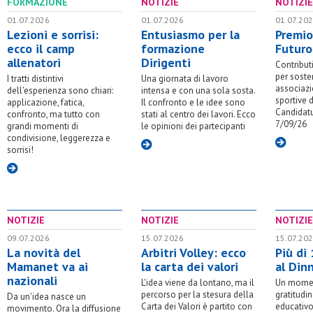
FORMAZIONE
NOTIZIE
NOTIZIE
01.07.2026
01.07.2026
01.07.20
Lezioni e sorrisi:
Entusiasmo per la
Premio
ecco il camp
formazione
Futuro
allenatori
Dirigenti
Contribut
per sosten
I tratti distintivi
Una giornata di lavoro
associazi
dell'esperienza sono chiari:
intensa e con una sola sosta.
sportive d
applicazione, fatica,
Il confronto e le idee sono
Candidatu
confronto, ma tutto con
stati al centro dei lavori. Ecco
7/09/26
grandi momenti di
le opinioni dei partecipanti
condivisione, leggerezza e
sorrisi!
NOTIZIE
NOTIZIE
NOTIZIE
09.07.2026
15.07.2026
15.07.20
La novità del
Arbitri Volley: ecco
Più di
Mamanet va ai
la carta dei valori
al Din
nazionali
L'idea viene da lontano, ma il
Un momen
percorso per la stesura della
gratitudi
Da un'idea nasce un
Carta dei Valori è partito con
educativo,
movimento. Ora la diffusione