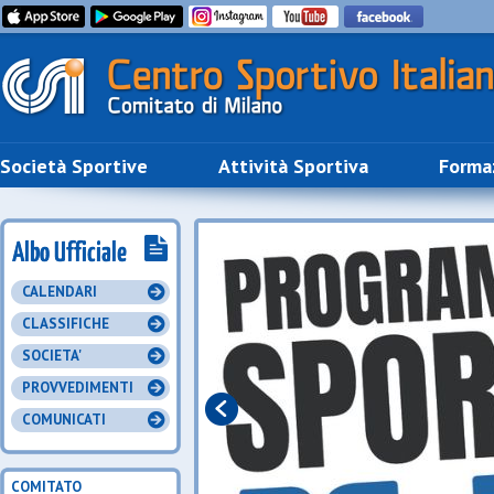
Società Sportive
Attività Sportiva
Forma
CALENDARI
CLASSIFICHE
SOCIETA'
PROVVEDIMENTI
COMUNICATI
COMITATO