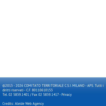
©2013 - 2026 COMITATO TERRITORIALE C.S.I. MILANO - APS. Tutti i
diritti riservati - C.F. 80110610153
Tel. 02 5839.1401 / Fax 02 5839.1417
-
Privacy
Credits: Aleide Web Agency