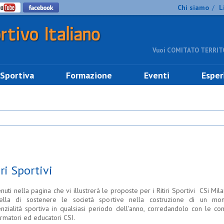
Chi siamo
L
/
Vuoi COMITATO TERRITO
 Sportiva
Formazione
Eventi
Esper
iri Sportivi
uti nella pagina che vi illustrerà le proposte per i Ritiri Sportivi CSi Mila
lla di sostenere le società sportive nella costruzione di un mo
enzialità sportiva in qualsiasi periodo dell'anno, corredandolo con le c
rmatori ed educatori CSI.