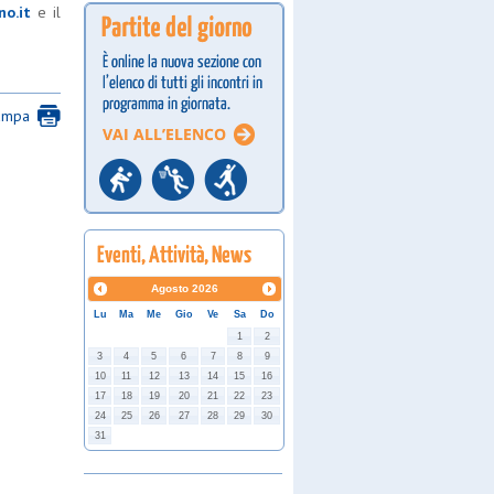
no.it
e il
ampa
Agosto
2026
Lu
Ma
Me
Gio
Ve
Sa
Do
1
2
3
4
5
6
7
8
9
10
11
12
13
14
15
16
17
18
19
20
21
22
23
24
25
26
27
28
29
30
31