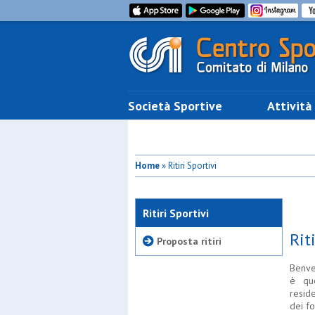
Società Sportive
Attività
Home
» Ritiri Sportivi
Ritiri Sportivi
Rit
Proposta ritiri
Benven
è que
resid
dei fo