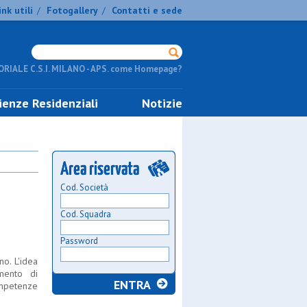
ink utili
Fotogallery
Contatti e sede
/
/
RIALE C.S.I. MILANO - APS. come Homepage?
ienze Residenziali
Notizie
Cod. Società
Cod. Squadra
Password
no. L'idea
mento di
ompetenze