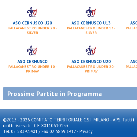
ASO CERNUSCO U20
ASO CERNUSCO U13
AS
PALLACANESTRO UNDER 20 -
PALLACANESTRO UNDER 13 -
PALLA
SILVER
SILVER
ASO CERNUSCO
ASO CERNUSCO U20
AS
PALLACANESTRO UNDER 10 -
PALLACANESTRO UNDER 20 -
PALLA
PRIMAV
PRIMAV
Prossime Partite in Programma
©2013 - 2026 COMITATO TERRITORIALE C.S.I. MILANO - APS. Tutti i
diritti riservati - C.F. 80110610153
Tel. 02 5839.1401 / Fax 02 5839.1417
-
Privacy