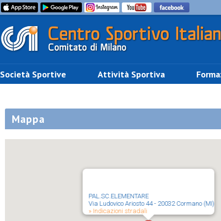
Società Sportive
Attività Sportiva
Forma
Mappa
PAL.SC.ELEMENTARE
Via Ludovico Ariosto 44 - 20032 Cormano (MI)
» Indicazioni stradali