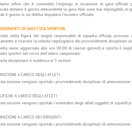
diamo infine che è consentito l’impiego in occasione di gare ufficiali
ssata almeno il giorno antecedente la gara. Non sono mai impiegabili, in q
ati il giorno in cui debba disputarsi l’incontro ufficiale.
VEDIMENTI DI GIUSTIZIA SPORTIVA
cietà, nella figura dei singoli responsabili di squadra ufficiali, possono
amento e ricavare la scheda riepilogativa dei provvedimenti disciplinari assu
bella viene aggiornata alle ore 00.00 di ciascun giovedì e riporta il riep
udici sportivi nel corso dell’intero campionato.
eda disciplinare è suddivisa in 5 sezioni:
NIZIONE A CARICO DEGLI ATLETI
sta sezione vengono riportati i provvedimenti disciplinari di ammonizione a 
IFICHE A CARICO DEGLI ATLETI
sta sezione vengono riportati i nominativi degli atleti oggetto di squalifica 
IZIONE A CARICO DEI DIRIGENTI
sta sezione vengono riportati i provvedimenti disciplinari di ammonizione a 