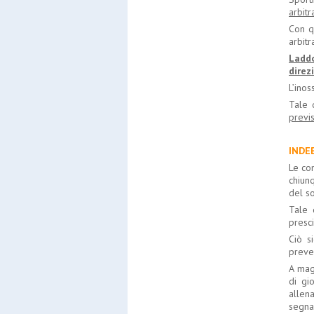
arbitr
Con q
arbitr
Laddo
direz
L’inos
Tale 
previs
INDE
Le com
chiun
del s
Tale 
presc
Ciò s
preve
A mag
di gi
allena
segnap