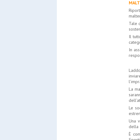
MALT
Ripor
malte
Tale d
sosten
Il tu
catego
In as
respo
Laddo
invia
l’impr
La ma
saran
dell’a
Le so
estrem
Una v
della 
È com
Sporti