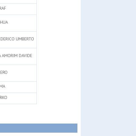
RAF
SHUA
FEDERICO UMBERTO
A AMORIM DAVIDE
IERO
MMA
RKO