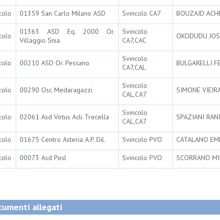
colo
01359 San Carlo Milano ASD
Svincolo CA7
BOUZAID ACH
01363 ASD Eq. 2000 Or.
Svincolo
colo
OKODUDU JO
Villaggio Snia
CA7,CAC
Svincolo
colo
00210 ASD Or. Pessano
BULGARELLI 
CA7,CAL
Svincolo
colo
00290 Osc Medaragazzi
SIMONE VIEIR
CAL,CA7
Svincolo
colo
02061 Asd Virtus Acli Trecella
SPAZIANI RAN
CAL,CA7
colo
01675 Centro Asteria A.P. Dil.
Svincolo PVO
CATALANO E
colo
00073 Asd Posl
Svincolo PVO
SCORRANO MI
umenti allegati