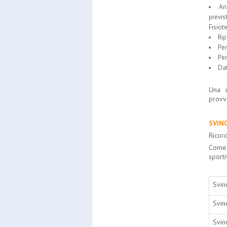
An
previs
Fisiote
Rip
Per
Per
Dat
Una i
provve
SVIN
Ricor
Come 
sporti
Svin
Svin
Svin