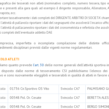
agrafica dei tesserati non atleti (nominativo completo, numero tessera, tipo e
te e presenti alla gara quali ad esempio il dirigente responsabile, Allenatore,
rapista, ecc.
ortare tassativamente i dati completi del DIRIGENTE ARBITRO DI SOCIETA’ chiamat
 l’attività di pallavolo riportare i dati del segnapunti che assolverà l’incarico uffic
 l’attività di pallacanestro riportare i dati del cronometrista e refertista che assol
i completi dell’eventuale addetto DAE
mprecisa, imperfetta o incompleta compilazione delle distinte uffic
dimenti disciplinari previsti dalle vigenti norme regolamentari.
COLO ATLETI
diamo quanto prevede
l’art. 30
delle norme generali dell’attività sportiva in
disposto dalle norme di tesseramento CSI pubblichiamo l’elenco dei t
vo e sono nuovamente eleggibili e tesserabili in qualità di atleti in favore d
colo
01736 Cir.Sportivo OS Vito
Svincolo CA7
PALMISANO G
colo
00548 Pol. Or. Cesate
Svincolo CA7
BERETTA ALE
colo
00548 Pol. Or. Cesate
Svincolo CA7
BERGO SIMON