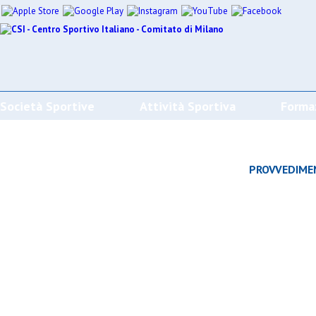
Società Sportive
Attività Sportiva
Forma
CALENDARI/RISULTATI/CLASSIFICHE
PROVVEDIME
Effettua la ricerca
SPORT
SOCIETÀ
CAMP