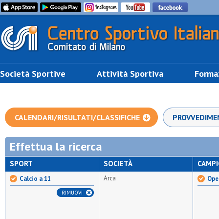
Società Sportive
Attività Sportiva
Forma
CALENDARI/RISULTATI/CLASSIFICHE
PROVVEDIME
Effettua la ricerca
SPORT
SOCIETÀ
CAMP
Arca
Calcio a 11
Open
RIMUOVI