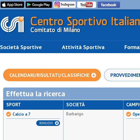
Società Sportive
Attività Sportiva
Forma
CALENDARI/RISULTATI/CLASSIFICHE
PROVVEDIME
Effettua la ricerca
SPORT
SOCIETÀ
CAMP
Barbarigo
Calcio a 7
Open
RIMUOVI