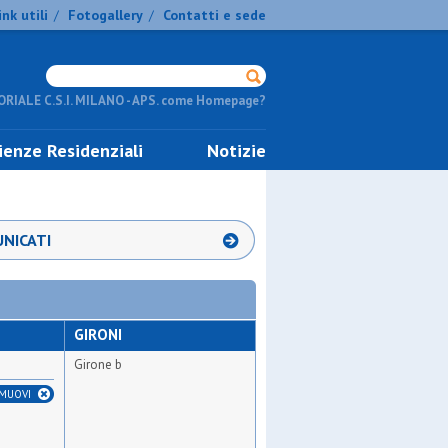
ink utili
Fotogallery
Contatti e sede
/
/
RIALE C.S.I. MILANO - APS. come Homepage?
ienze Residenziali
Notizie
NICATI
GIRONI
Girone b
IMUOVI