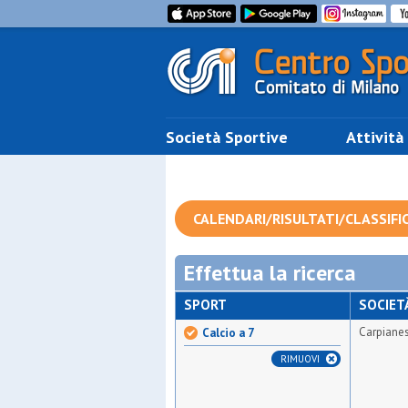
Società Sportive
Attività
CALENDARI/RISULTATI/CLASSIFI
Effettua la ricerca
SPORT
SOCIET
Carpiane
Calcio a 7
RIMUOVI