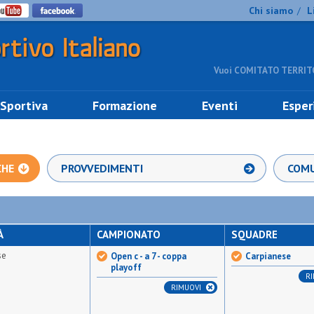
Chi siamo
L
/
Vuoi COMITATO TERRITO
 Sportiva
Formazione
Eventi
Esper
CHE
PROVVEDIMENTI
COMU
À
CAMPIONATO
SQUADRE
se
Open c - a 7 - coppa
Carpianese
playoff
R
RIMUOVI