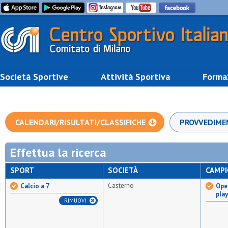
Società Sportive
Attività Sportiva
Forma
CALENDARI/RISULTATI/CLASSIFICHE
PROVVEDIME
Effettua la ricerca
SPORT
SOCIETÀ
CAMP
Casterno
Calcio a 7
Open
pla
RIMUOVI