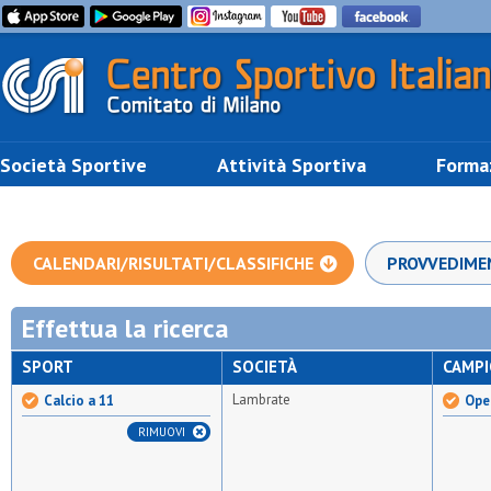
Società Sportive
Attività Sportiva
Forma
CALENDARI/RISULTATI/CLASSIFICHE
PROVVEDIME
Effettua la ricerca
SPORT
SOCIETÀ
CAMP
Lambrate
Calcio a 11
Open
RIMUOVI