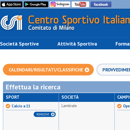
Società Sportive
Attività Sportiva
Forma
CALENDARI/RISULTATI/CLASSIFICHE
PROVVEDIME
Effettua la ricerca
SPORT
SOCIETÀ
CAMP
Lambrate
Calcio a 11
Open
RIMUOVI