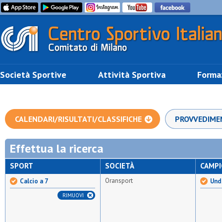
Società Sportive
Attività Sportiva
Forma
CALENDARI/RISULTATI/CLASSIFICHE
PROVVEDIME
Effettua la ricerca
SPORT
SOCIETÀ
CAMP
Oransport
Calcio a 7
Unde
RIMUOVI