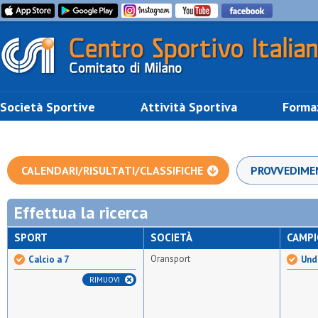
Società Sportive
Attività Sportiva
Forma
CALENDARI/RISULTATI/CLASSIFICHE
PROVVEDIME
Effettua la ricerca
SPORT
SOCIETÀ
CAMP
Oransport
Calcio a 7
Unde
RIMUOVI