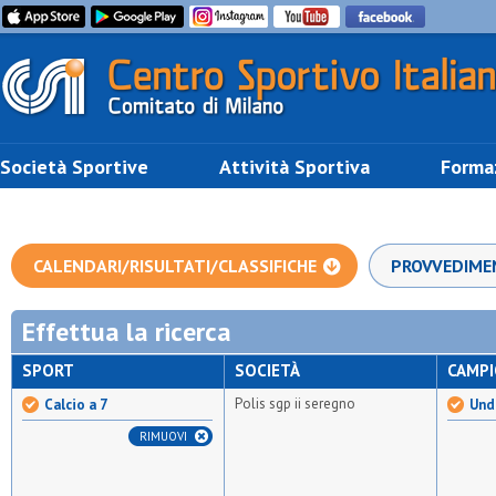
Società Sportive
Attività Sportiva
Forma
CALENDARI/RISULTATI/CLASSIFICHE
PROVVEDIME
Effettua la ricerca
SPORT
SOCIETÀ
CAMP
Polis sgp ii seregno
Calcio a 7
Unde
RIMUOVI