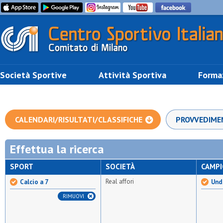
Società Sportive
Attività Sportiva
Forma
CALENDARI/RISULTATI/CLASSIFICHE
PROVVEDIME
Effettua la ricerca
SPORT
SOCIETÀ
CAMP
Real affori
Calcio a 7
Unde
RIMUOVI