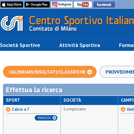
Società Sportive
Attività Sportiva
Forma
CALENDARI/RISULTATI/CLASSIFICHE
PROVVEDIME
Effettua la ricerca
SPORT
SOCIETÀ
CAMP
S.simpliciano
Calcio a 7
Unde
RIMUOVI