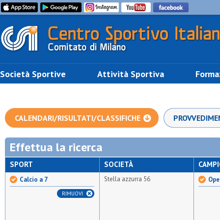
Società Sportive
Attività Sportiva
Forma
CALENDARI/RISULTATI/CLASSIFICHE
PROVVEDIME
Effettua la ricerca
SPORT
SOCIETÀ
CAMP
Stella azzurra 56
Calcio a 7
Open
RIMUOVI