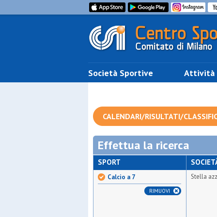
Società Sportive
Attività
CALENDARI/RISULTATI/CLASSIFI
Effettua la ricerca
SPORT
SOCIET
Stella az
Calcio a 7
RIMUOVI