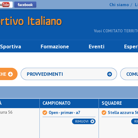
Chi siamo
L
/
Vuoi COMITATO TERRITO
 Sportiva
Formazione
Eventi
Esper
CHE
PROVVEDIMENTI
COMU
À
CAMPIONATO
SQUADRE
zurra 56
Open - primav - a7
Stella azzurra 5
RIMUOVI
R