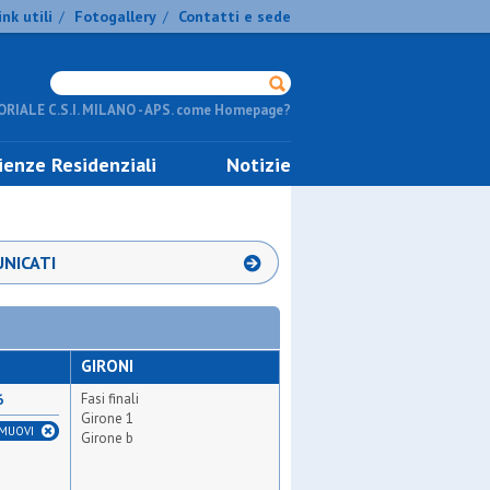
ink utili
Fotogallery
Contatti e sede
/
/
RIALE C.S.I. MILANO - APS. come Homepage?
ienze Residenziali
Notizie
NICATI
GIRONI
Fasi finali
6
Girone 1
IMUOVI
Girone b