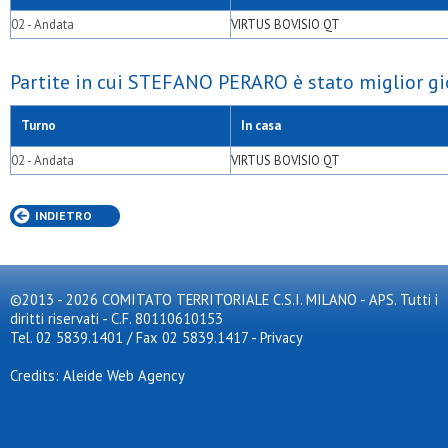
02 - Andata
VIRTUS BOVISIO QT
Partite in cui STEFANO PERARO è stato miglior gi
Turno
In casa
02 - Andata
VIRTUS BOVISIO QT
INDIETRO
©2013 - 2026 COMITATO TERRITORIALE C.S.I. MILANO - APS. Tutti i
diritti riservati - C.F. 80110610153
Tel. 02 5839.1401 / Fax 02 5839.1417
-
Privacy
Credits: Aleide Web Agency