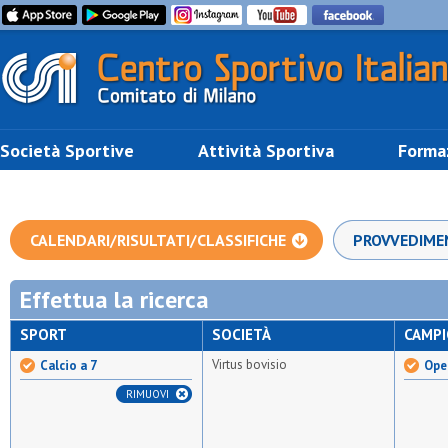
Società Sportive
Attività Sportiva
Forma
CALENDARI/RISULTATI/CLASSIFICHE
PROVVEDIME
Effettua la ricerca
SPORT
SOCIETÀ
CAMP
Virtus bovisio
Calcio a 7
Open
RIMUOVI