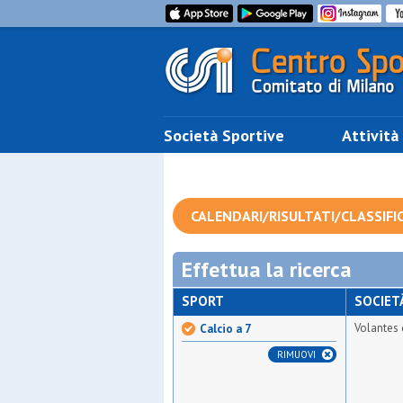
Società Sportive
Attività
CALENDARI/RISULTATI/CLASSIFI
Effettua la ricerca
SPORT
SOCIET
Volantes
Calcio a 7
RIMUOVI