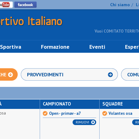
Chi siamo
L
/
Vuoi COMITATO TERRITO
 Sportiva
Formazione
Eventi
Esper
CHE
PROVVEDIMENTI
COMU
À
CAMPIONATO
SQUADRE
 osa
Open - primav - a7
Volantes osa
RIMUOVI
R