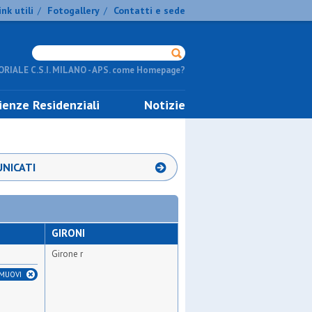
ink utili
Fotogallery
Contatti e sede
/
/
RIALE C.S.I. MILANO - APS. come Homepage?
ienze Residenziali
Notizie
NICATI
GIRONI
Girone r
IMUOVI