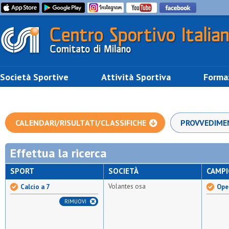
Società Sportive
Attività Sportiva
Forma
CALENDARI/RISULTATI/CLASSIFICHE
PROVVEDIME
Effettua la ricerca
SPORT
SOCIETÀ
CAMP
Volantes osa
Calcio a 7
Open
RIMUOVI