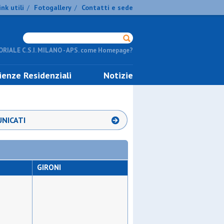
ink utili
Fotogallery
Contatti e sede
/
/
RIALE C.S.I. MILANO - APS. come Homepage?
ienze Residenziali
Notizie
NICATI
GIRONI