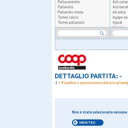
Pallacanestro
Acli cava
Pallavolo
Acli trece
Pallavolo mista
Ad astra
Tornei calcio
Agape as
Tornei pallavolo
Agoal
Agora'
Agrisport
Aics olmi
Airoldi or
Albatal s
All for t
Altius
Altopian
Ambrosi
DETTAGLIO PARTITA: -
Anni verd
Anni verd
|
> Pianifica o sposta nuova data/ora/cam
Apo croce
Apo s.car
Apo ved
Arca
Arca brug
Arcobale
Non è stata selezionata nessuna 
Ardita gi
Ardor bol
INDIETRO
Arluno ca