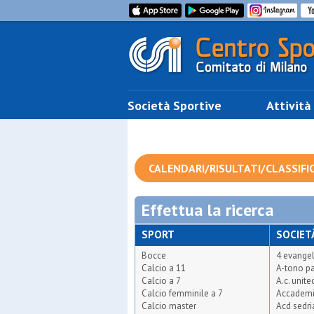
Società Sportive
Attività
CALENDARI/RISULTATI/CLASSIFI
Effettua la ricerca
SPORT
SOCIET
Bocce
4 evangel
Calcio a 11
A-tono pa
Calcio a 7
A.c. unit
Calcio femminile a 7
Accademi
Calcio master
Acd sedr