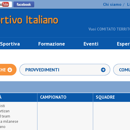
Chi siamo
L
/
Vuoi COMITATO TERRITO
 Sportiva
Formazione
Eventi
Esper
CHE
PROVVEDIMENTI
COMU
À
CAMPIONATO
SQUADRE
isti
rtizan
ed team
a milanese
iano