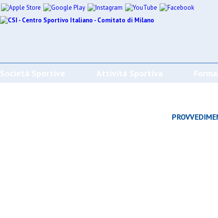
Società Sportive
Attività Sportiva
Forma
CALENDARI/RISULTATI/CLASSIFICHE
PROVVEDIME
Effettua la ricerca
SPORT
SOCIETÀ
CAMP