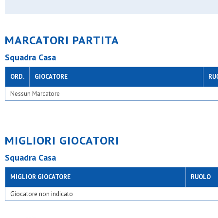
Poscar bariana
Precotto
Real affori
Real ceredo
MARCATORI PARTITA
Resurrezione
S.carlo bresso
Squadra Casa
S.carlo casoretto
S.carlo nova
S.fermo
ORD.
GIOCATORE
RU
S.filippo neri
S.giorgio limbiate
Nessun Marcatore
S.giovanni bosco milano
S.giovanni xxiii bussero
S.giuseppe artigiano
S.luigi busnago
S.luigi cormano
MIGLIORI GIOCATORI
S.luigi pogliano
S.luigi robbiano
Squadra Casa
S.luigi s.giuliano
S.marco
MIGLIOR GIOCATORE
RUOLO
S.maria
S.nicolao forlanini
Giocatore non indicato
S.pietro e paolo desio
S.valeria
Samma