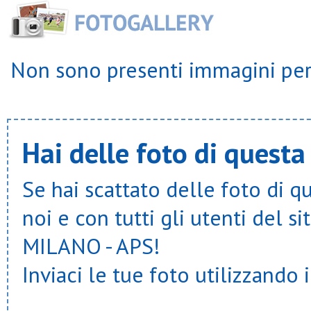
Sds cinisello
Sporting murialdo
Sportinzona
Usob
Usr segrate
Non sono presenti immagini per 
Ussa rozzano
Ussb
Velate u.s.
Virtus bovisio
Virtus cornaredo
Virtus opm
Hai delle foto di questa
Wemove ssd arl
Se hai scattato delle foto di q
noi e con tutti gli utenti del
MILANO - APS!
Inviaci le tue foto utilizzando 