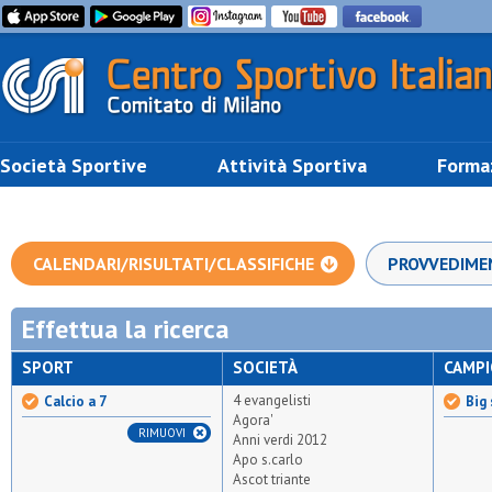
Società Sportive
Attività Sportiva
Forma
CALENDARI/RISULTATI/CLASSIFICHE
PROVVEDIME
Effettua la ricerca
SPORT
SOCIETÀ
CAMP
4 evangelisti
Calcio a 7
Big 
Agora'
RIMUOVI
Anni verdi 2012
Apo s.carlo
Ascot triante