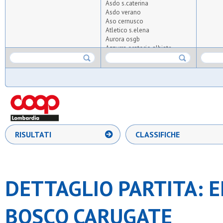
Asdo s.caterina
Asdo verano
Aso cernusco
Atletico s.elena
Aurora osgb
Azzurra oratorio albiate
Bicocca united 2020
Boys
Bresso 4
Cea
Cim lissone
Coc
Collegio guastalla
Desiano
Diavoli rossi
RISULTATI
CLASSIFICHE
Don bosco arese
Don bosco carugate
Elettro cernusco
Enjoy
Fenice
DETTAGLIO PARTITA: 
Fortes
Gan
Juvenilia
BOSCO CARUGATE
Kolbe
Nabor