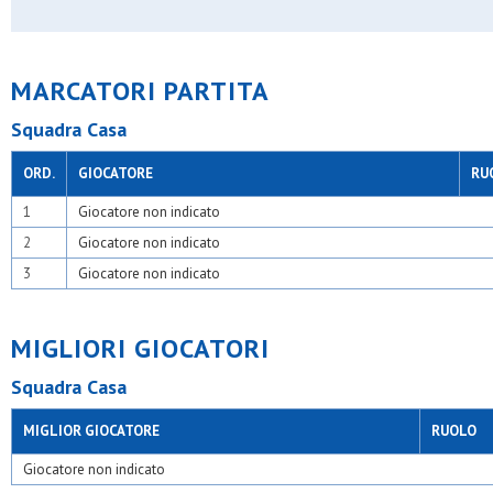
Poscar bariana
Precotto
Real affori
Real ceredo
MARCATORI PARTITA
Resurrezione
S.carlo bresso
Squadra Casa
S.carlo casoretto
S.carlo nova
S.fermo
ORD.
GIOCATORE
RU
S.filippo neri
S.giorgio limbiate
1
Giocatore non indicato
S.giovanni bosco milano
2
Giocatore non indicato
S.giovanni xxiii bussero
S.giuseppe artigiano
3
Giocatore non indicato
S.luigi busnago
S.luigi cormano
S.luigi pogliano
MIGLIORI GIOCATORI
S.luigi robbiano
S.luigi s.giuliano
Squadra Casa
S.marco
S.maria
S.nicolao forlanini
MIGLIOR GIOCATORE
RUOLO
S.pietro e paolo desio
S.valeria
Giocatore non indicato
Samma