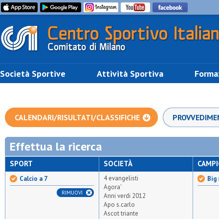
Società Sportive
Attività Sportiva
Forma
CALENDARI/RISULTATI/CLASSIFICHE
PROVVEDIME
Effettua la ricerca
SPORT
SOCIETÀ
CAMP
4 evangelisti
Calcio a 7
Big 
Agora'
RIMUOVI
Anni verdi 2012
Apo s.carlo
Ascot triante