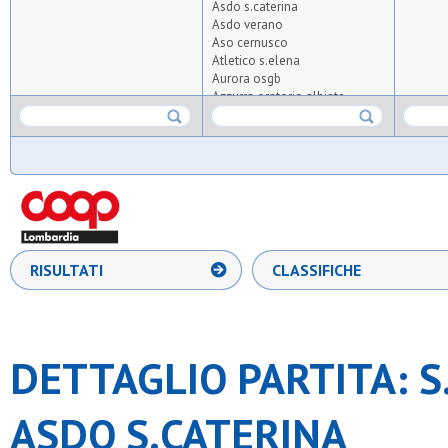
Asdo s.caterina
Asdo verano
Aso cernusco
Atletico s.elena
Aurora osgb
Azzurra oratorio albiate
Bicocca united 2020
Boys
Bresso 4
Cea
Cim lissone
Coc
Collegio guastalla
Desiano
Diavoli rossi
RISULTATI
CLASSIFICHE
Don bosco arese
Don bosco carugate
Elettro cernusco
Enjoy
Fenice
DETTAGLIO PARTITA: S
Fortes
Gan
Juvenilia
ASDO S.CATERINA
Kolbe
Nabor