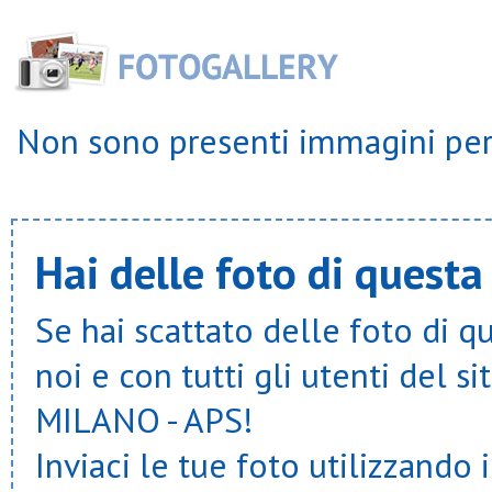
Sds cinisello
Sporting murialdo
Sportinzona
Usob
Usr segrate
Ussa rozzano
Non sono presenti immagini per 
Ussb
Velate u.s.
Virtus bovisio
Virtus cornaredo
Virtus opm
Wemove ssd arl
Hai delle foto di questa
Se hai scattato delle foto di q
noi e con tutti gli utenti del
MILANO - APS!
Inviaci le tue foto utilizzando 