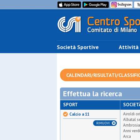
Società Sportive
Attività
CALENDARI/RISULTATI/CLASSIFI
Effettua la ricerca
SPORT
SOCIET
Airoldi or
Calcio a 11
Albatal s
RIMUOVI
Ambrosi
Anni verd
Arca