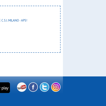
 C.S.I. MILANO - APS!