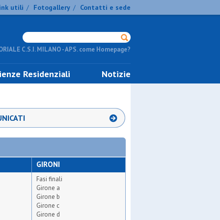
ink utili
Fotogallery
Contatti e sede
/
/
RIALE C.S.I. MILANO - APS. come Homepage?
ienze Residenziali
Notizie
NICATI
GIRONI
Fasi finali
Girone a
Girone b
Girone c
Girone d