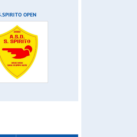
la
S.SPIRITO OPEN
en
 rdn
osgd
a
 open