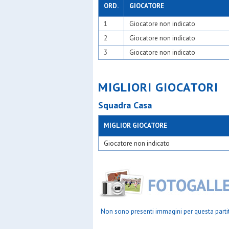
Velate u.s
ORD.
GIOCATORE
Villa rave
1
Giocatore non indicato
Virtus acl
Virtus bov
2
Giocatore non indicato
Virtus op
Yousport
3
Giocatore non indicato
MIGLIORI GIOCATORI
Squadra Casa
MIGLIOR GIOCATORE
Giocatore non indicato
Non sono presenti immagini per questa parti