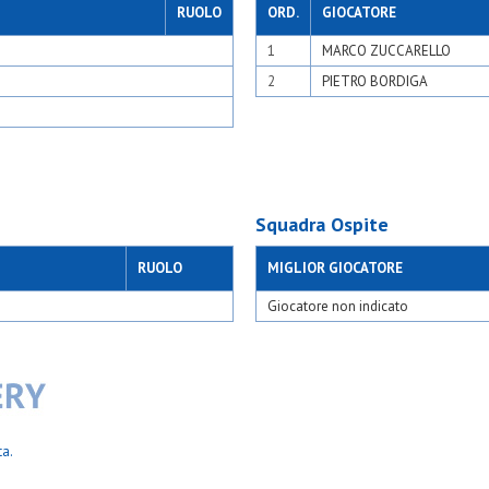
.
Up settimo blu
RUOLO
ORD.
GIOCATORE
rio
Up settimo rossa
i trecella
1
MARCO ZUCCARELLO
Ussa rozzano
isio
Valsesia
2
PIETRO BORDIGA
m
Valsesia u23
Velate u.s.
Villa raverio
Virtus acli trecella
Virtus bovisio
Virtus opm
Yousport nexus you
Squadra Ospite
RUOLO
MIGLIOR GIOCATORE
Giocatore non indicato
ta.