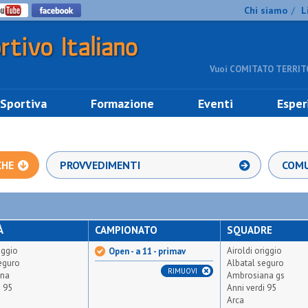
Chi siamo
L
/
Vuoi COMITATO TERRITO
 Sportiva
Formazione
Eventi
Esper
CHE
PROVVEDIMENTI
COMU
À
CAMPIONATO
SQUADRE
iggio
Airoldi origgio
Open - a 11 - primav
eguro
Albatal seguro
RIMUOVI
ana
Ambrosiana gs
i 95
Anni verdi 95
Arca