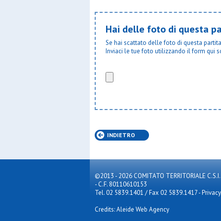
Hai delle foto di questa pa
Se hai scattato delle foto di questa parti
Inviaci le tue foto utilizzando il form qui s
INDIETRO
©2013 - 2026 COMITATO TERRITORIALE C.S.I. MILA
- C.F. 80110610153
Tel. 02 5839.1401 / Fax 02 5839.1417
-
Privacy
Credits: Aleide Web Agency