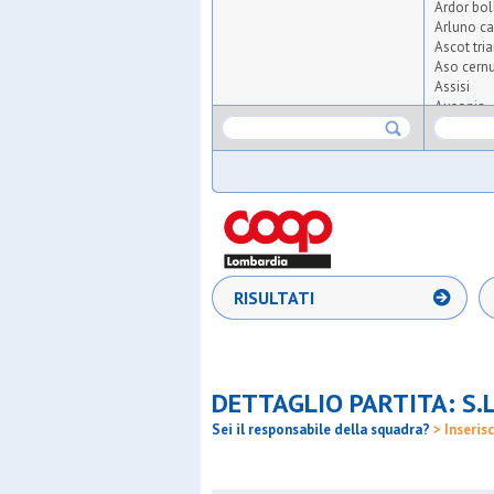
Ardor bol
Arluno ca
Ascot tri
Aso cern
Assisi
Ausonia
Barbarig
Briosches
Cassina 
Cim lisso
Citta' di 
Csrb
Dea sr.
Diavoli ro
Euphoria
RISULTATI
F.g. calci
Filarete
G.xxiii m
Incirano
Lambrate
DETTAGLIO PARTITA: S.
Leone xiii
Meda spo
Sei il responsabile della squadra?
> Inserisc
Medaraga
Milano g
Milano w