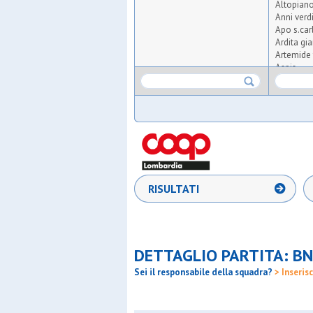
Altopian
Anni verd
Apo s.car
Ardita gi
Artemide 
Aspis
Atlas
Atletico 
Atletico t
Audace m
Aurora o
Ausonia
Barbarig
Barona s
Big seven
RISULTATI
Bnsc-hou
Bresso 4
Brigata d
Carpiane
Cea
DETTAGLIO PARTITA: BN
Certosa
Cgb
Sei il responsabile della squadra?
> Inserisc
Club 200
Csi milan
Dal pozz