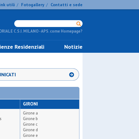
ink utili
Fotogallery
Contatti e sede
/
/
RIALE C.S.I. MILANO - APS. come Homepage?
ienze Residenziali
Notizie
NICATI
GIRONI
Girone a
s
Girone b
Girone c
Girone d
Girone e