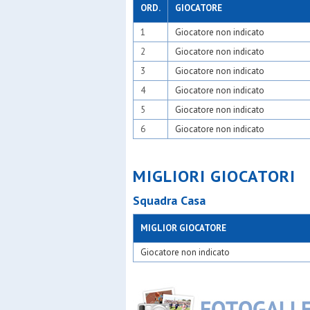
Moncucc
ORD.
GIOCATORE
N&c atle
1
Giocatore non indicato
Nabor
New tea
2
Giocatore non indicato
Odb+
Olimpia 
3
Giocatore non indicato
Olsm rho
4
Giocatore non indicato
Oranspor
Oratori tr
5
Giocatore non indicato
Oratorio 
6
Giocatore non indicato
Oratorio
Oratorio 
Orione
Oro
MIGLIORI GIOCATORI
Osa
Osa calci
Squadra Casa
Osa lenta
Osds
MIGLIOR GIOCATORE
Osg 2001
Osgb lion
Giocatore non indicato
Osgb ses
Osl 2015 
Paina 20
Panthers
Pinzano 