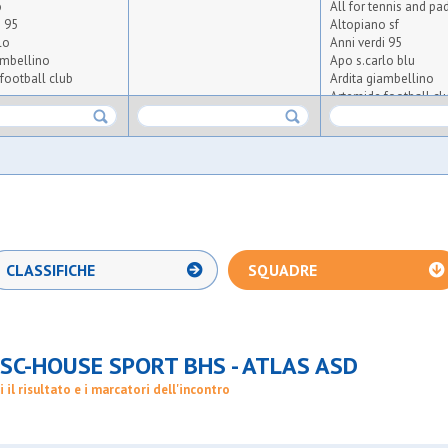
o
All for tennis and pa
i 95
Altopiano sf
lo
Anni verdi 95
ambellino
Apo s.carlo blu
football club
Ardita giambellino
Artemide football cl
Aspis diamante
arluno
Atlas asd
riante
Atletico arluno
eneghina
Atletico triante
sgb
Audace meneghina
Aurora osgb
o
Ausonia
porting 1971
Barbarigo bianca
Baronasport. realref
CLASSIFICHE
SQUADRE
se sport
Big seven bs7
Bnsc-house sport bh
ax
Bresso 4
se
Bresso 4
Brigata dax
SC-HOUSE SPORT BHS - ATLAS ASD
Carpianese
Cea campe f.c.
i il risultato e i marcatori dell'incontro
99 sg
Cea nera
o
Certosa machete
o
Cgb