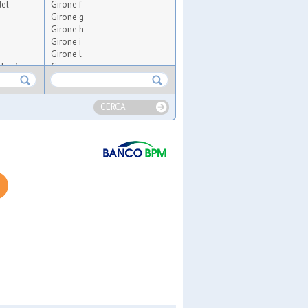
del
Girone f
Girone g
Girone h
Girone i
Girone l
ub a7
Girone m
Girone n
Girone o
Girone p
CERCA
ugees
s