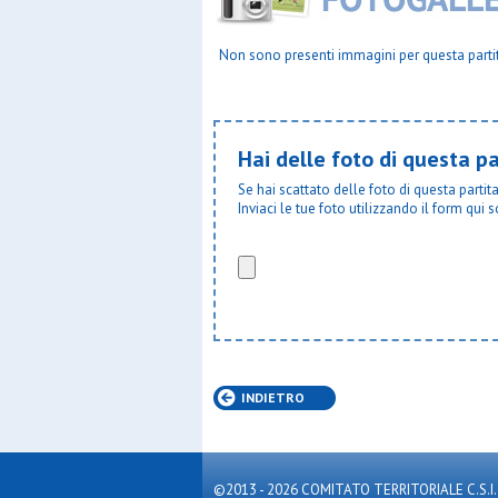
Plesios
Pol.orato
Polisport
Non sono presenti immagini per questa parti
Posl
Pro lisso
Qds
Real cus
Hai delle foto di questa pa
Resurrezi
Robur fbc
Se hai scattato delle foto di questa parti
S.bernar
Inviaci le tue foto utilizzando il form qui s
S.carlo c
S.cecilia
S.domeni
S.enrico
S.filippo 
S.frances
S.fruttuo
S.galdino
S.giorgio
S.giorgio
INDIETRO
S.giovann
S.giulio 
S.luigi b
S.luigi bo
©2013 - 2026 COMITATO TERRITORIALE C.S.I. MILA
S.luigi c