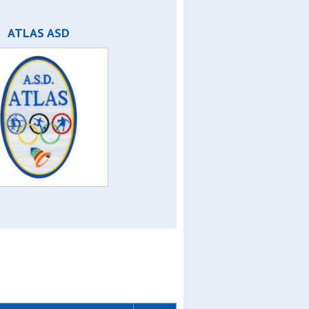
ATLAS ASD
asca
or
ior
n c