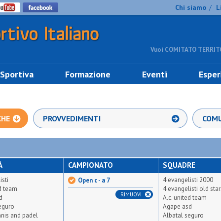
Chi siamo
L
/
Vuoi COMITATO TERRITO
 Sportiva
Formazione
Eventi
Esper
CHE
PROVVEDIMENTI
COMU
À
CAMPIONATO
SQUADRE
isti
4 evangelisti 2000
Open c - a 7
ed team
4 evangelisti old star
RIMUOVI
d
A.c. united team
eguro
Agape asd
ennis and padel
Albatal seguro