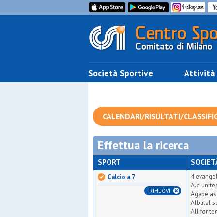
Società Sportive
Attività
CALENDARI/RISULTATI/CLASSIFI
Effettua la ricerca
SPORT
SOCIET
4 evangel
Calcio a 7
A.c. unit
RIMUOVI
Agape as
Albatal s
All for t