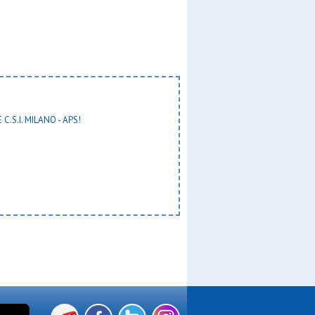
 C.S.I. MILANO - APS!
a