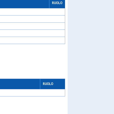
RUOLO
ew gen
de
RUOLO