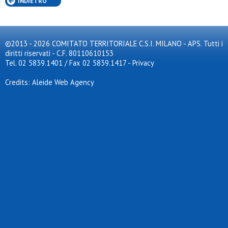
INDIETRO
Certosa
Cesano volley
Cgb
Cgds misinto 1971
©2013 - 2026 COMITATO TERRITORIALE C.S.I. MILANO - APS. Tutti i
Cgf gardening
diritti riservati - C.F. 80110610153
Cim lissone
Tel. 02 5839.1401 / Fax 02 5839.1417
Cimi volley
-
Privacy
Citta' di brugherio
Citta' di opera
Credits: Aleide Web Agency
City blinders
Cloister
Club 20099 sg
Coc
Cogliatese
Collegio guastalla
Colnago
Copreno p.c.g.
Cosov asd
Cral trinseo
Csi milano
Csrb
Dal pozzo
Dea sr.
Desiano
Diablite asd