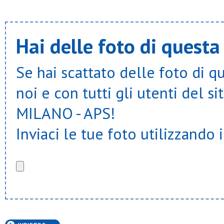
Brioschese calcio
Brutto anatroccolo
Bulfer
Buraghese
Hai delle foto di questa
Cachi
Calcio carugate 1946
Campagnola don bosco
Se hai scattato delle foto di q
Campionati csi
Carpianese
noi e con tutti gli utenti del
Casarile
Casatesport
Cascine bovati
MILANO - APS!
Cassina nuova
Casterno
Inviaci le tue foto utilizzando 
Cavalcanti
Cavenago
Cb academy
Cb locate
Cda villapizzone
Cdb volley
Cea
Celesta legnano
Centro asteria
Centro schuster
Cerbattese