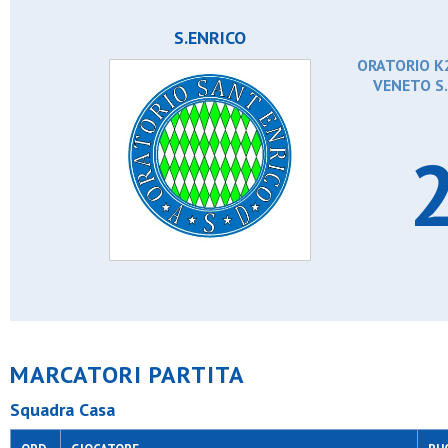
Artemide football club
As gala
S.ENRICO
Asc corsico asd
Ascot triante
ORATORIO K2,
Asdo s.caterina
VENETO S
Asdo verano
Aso cernusco
Aso san rocco
2
Aspis
Assisi
Assosport
Atl. don bosco
Atlas
Atletico arluno
Atletico brianza 2024
Atletico meda sud
Atletico s.elena
Atletico triante
Atletico vittoria
Atletico zona 9
MARCATORI PARTITA
Audace meneghina
Aurora 72
Aurora milano
Squadra Casa
Aurora osgb
Aurora pregnana