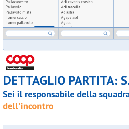
Pallacanestro
Acli cavanis corsico
Pallavolo
Acli trecella
Pallavolo mista
Ad astra
Tornei calcio
Agape asd
Tornei pallavolo
Agoal
Agora'
RIMUOVI
Agrisport
Aics olmi
Airoldi origgio
Albatal seguro
All for tennis and padel
Altius
Altopiano
Ambrosiana
DETTAGLIO PARTITA: S.
Anni verdi 2012
Anni verdi 95
Apo crocetta
Apo s.carlo
Sei il responsabile della squadr
Apo vedano
Arca
dell'incontro
Arca brugherio
Arcobaleno pavoni
Ardita giambellino
Ardor bollate
Arluno calcio 2010