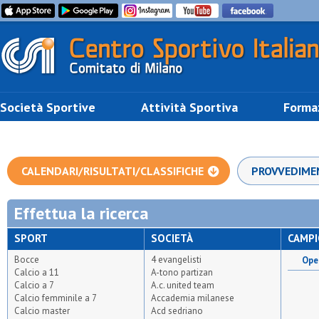
Società Sportive
Attività Sportiva
Forma
CALENDARI/RISULTATI/CLASSIFICHE
PROVVEDIME
Effettua la ricerca
SPORT
SOCIETÀ
CAMP
Bocce
4 evangelisti
Open
Calcio a 11
A-tono partizan
Calcio a 7
A.c. united team
Calcio femminile a 7
Accademia milanese
Calcio master
Acd sedriano