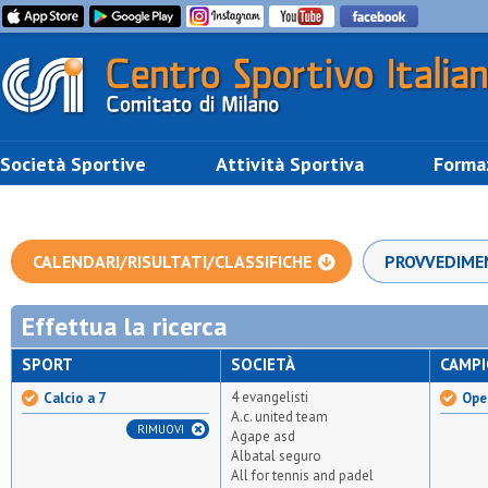
Società Sportive
Attività Sportiva
Forma
CALENDARI/RISULTATI/CLASSIFICHE
PROVVEDIME
Effettua la ricerca
SPORT
SOCIETÀ
CAMP
4 evangelisti
Calcio a 7
Open
A.c. united team
RIMUOVI
Agape asd
Albatal seguro
All for tennis and padel