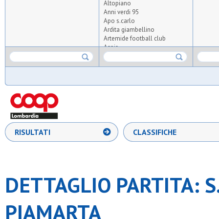
Altopiano
Anni verdi 95
Apo s.carlo
Ardita giambellino
Artemide football club
Aspis
Atlas
Atletico arluno
Atletico triante
Audace meneghina
Aurora osgb
Ausonia
Barbarigo
Barona sporting 1971
Big seven
RISULTATI
CLASSIFICHE
Bnsc-house sport
Bresso 4
Brigata dax
Carpianese
Cea
DETTAGLIO PARTITA: S
Certosa
Cgb
Club 20099 sg
PIAMARTA
Csi milano
Dal pozzo