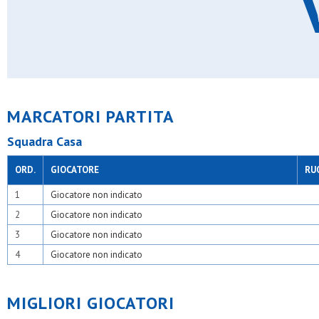
Moncucchese
N&c atletico barona
Nabor
New team
Odb+
Olimpia 94
Olsm rho
Oransport
Oratori triuggesi
MARCATORI PARTITA
Oratorio giovi
Oratorio pessano
Squadra Casa
Oratorio seggiano
Orione
ORD.
GIOCATORE
RU
Oro
Osa
1
Giocatore non indicato
Osa calcio 1924
Osa lentate
2
Giocatore non indicato
Osds
3
Giocatore non indicato
Osg 2001
Osgb lions
4
Giocatore non indicato
Osgb sesto
Osl 2015 sesto
Paina 2004
MIGLIORI GIOCATORI
Panthers academy
Pinzano 87