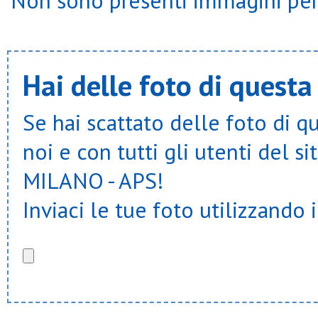
Non sono presenti immagini per 
Brioschese calcio
Brutto anatroccolo
Bulfer
Buraghese
Cachi
Hai delle foto di questa
Calcio carugate 1946
Campagnola don bosco
Campionati csi
Carpianese
Se hai scattato delle foto di q
Casarile
Casatesport
noi e con tutti gli utenti del
Cascine bovati
Cassina nuova
MILANO - APS!
Casterno
Cavalcanti
Cavenago
Inviaci le tue foto utilizzando 
Cb academy
Cb locate
Cda villapizzone
Cdb volley
Cea
Celesta legnano
Centro asteria
Centro schuster
Cerbattese