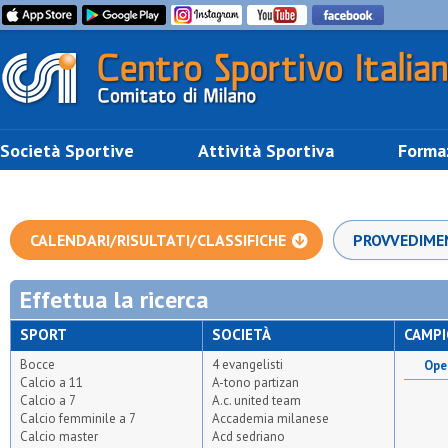
Società Sportive
Attività Sportiva
Forma
CALENDARI/RISULTATI/CLASSIFICHE
PROVVEDIME
Effettua la ricerca
SPORT
SOCIETÀ
CAMP
Bocce
4 evangelisti
Open
Calcio a 11
A-tono partizan
Calcio a 7
A.c. united team
Calcio femminile a 7
Accademia milanese
Calcio master
Acd sedriano