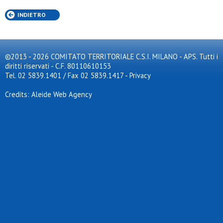
Certosa
INDIETRO
Cesano volley
Cgb
Cgds misinto 1971
Cgf gardening
Cim lissone
©2013 - 2026 COMITATO TERRITORIALE C.S.I. MILANO - APS. Tutti i
Cimi volley
diritti riservati - C.F. 80110610153
Citta' di brugherio
Tel. 02 5839.1401 / Fax 02 5839.1417
-
Privacy
Citta' di opera
City blinders
Credits: Aleide Web Agency
Cloister
Club 20099 sg
Coc
Cogliatese
Collegio guastalla
Colnago
Copreno p.c.g.
Cosov asd
Cral trinseo
Csi milano
Csrb
Dal pozzo
Dea sr.
Desiano
Diablite asd