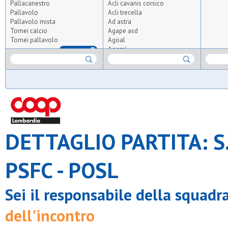
Pallacanestro
Acli cavanis corsico
Pallavolo
Acli trecella
Pallavolo mista
Ad astra
Tornei calcio
Agape asd
Tornei pallavolo
Agoal
Agora'
RIMUOVI
Agrisport
Aics olmi
Airoldi origgio
Albatal seguro
All for tennis and padel
Altius
Altopiano
Ambrosiana
DETTAGLIO PARTITA: 
Anni verdi 2012
Anni verdi 95
Apo crocetta
Apo s.carlo
PSFC - POSL
Apo vedano
Arca
Arca brugherio
Sei il responsabile della squadr
Arcobaleno pavoni
Ardita giambellino
dell'incontro
Ardor bollate
Arluno calcio 2010