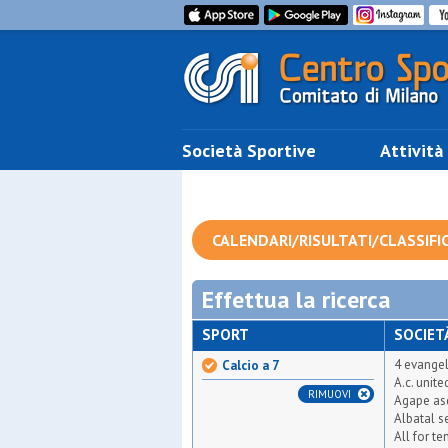
Società Sportive
Attività
CALENDARI/RISULTATI/CLASSIFI
Effettua la ricerca
SPORT
SOCIET
4 evangel
Calcio a 7
A.c. unit
RIMUOVI
Agape as
Albatal s
All for t