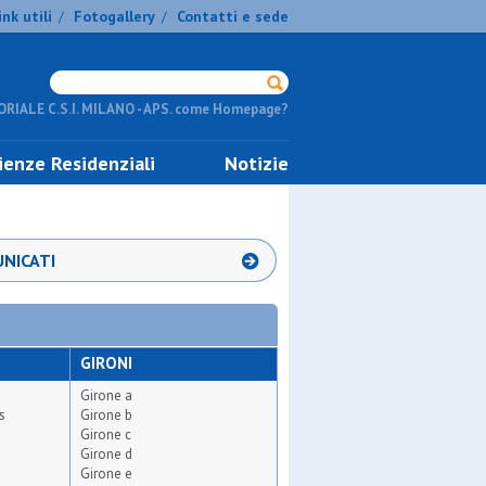
ink utili
Fotogallery
Contatti e sede
/
/
RIALE C.S.I. MILANO - APS. come Homepage?
ienze Residenziali
Notizie
NICATI
GIRONI
Girone a
s
Girone b
Girone c
Girone d
Girone e