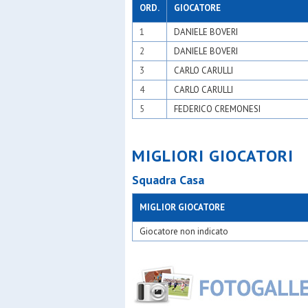
Moncucc
ORD.
GIOCATORE
N&c atle
1
DANIELE BOVERI
Nabor
New tea
2
DANIELE BOVERI
Odb+
Olimpia 
3
CARLO CARULLI
Olsm rho
4
CARLO CARULLI
Oranspor
Oratori tr
5
FEDERICO CREMONESI
Oratorio 
Oratorio
Oratorio 
MIGLIORI GIOCATORI
Orione
Oro
Squadra Casa
Osa
Osa calci
Osa lenta
MIGLIOR GIOCATORE
Osds
Osg 2001
Giocatore non indicato
Osgb lion
Osgb ses
Osl 2015 
Paina 20
Panthers
Pinzano 