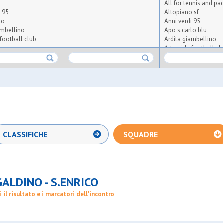
o
All for tennis and pa
i 95
Altopiano sf
lo
Anni verdi 95
ambellino
Apo s.carlo blu
football club
Ardita giambellino
Artemide football cl
Aspis diamante
arluno
Atlas asd
riante
Atletico arluno
eneghina
Atletico triante
sgb
Audace meneghina
Aurora osgb
o
Ausonia
porting 1971
Barbarigo bianca
Baronasport. realref
CLASSIFICHE
SQUADRE
se sport
Big seven bs7
Bnsc-house sport bh
ax
Bresso 4
se
Bresso 4
Brigata dax
ALDINO - S.ENRICO
Carpianese
Cea campe f.c.
i il risultato e i marcatori dell'incontro
99 sg
Cea nera
o
Certosa machete
o
Cgb