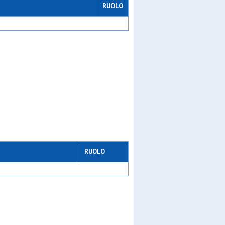
RUOLO
ew gen
de
RUOLO