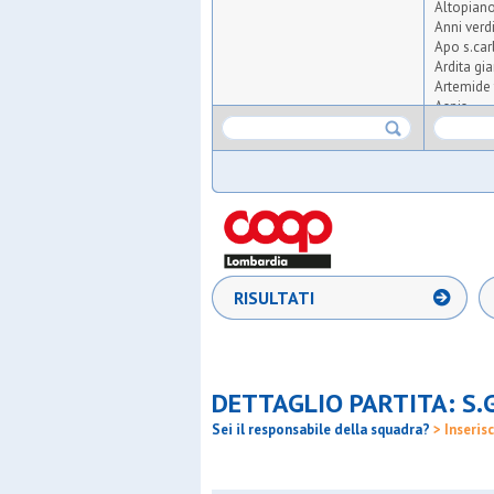
Altopian
Anni verd
Apo s.car
Ardita gi
Artemide 
Aspis
Atlas
Atletico 
Atletico t
Audace m
Aurora o
Ausonia
Barbarig
Barona s
Big seven
RISULTATI
Bnsc-hou
Bresso 4
Brigata d
Carpiane
Cea
DETTAGLIO PARTITA: S.G
Certosa
Cgb
Sei il responsabile della squadra?
> Inserisc
Club 200
Csi milan
Dal pozz