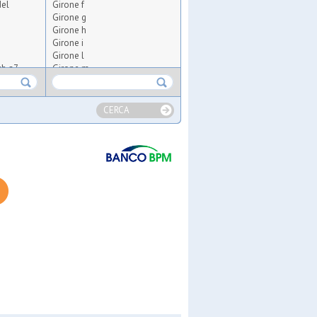
del
Girone f
Girone g
Girone h
Girone i
Girone l
ub a7
Girone m
Girone n
Girone o
Girone p
CERCA
ugees
s