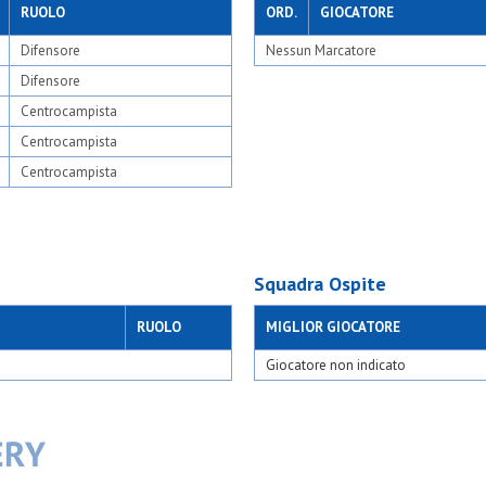
hese
Leo team bianca
RUOLO
ORD.
GIOCATORE
tico barona
Liscate calcio vnr
Difensore
Nessun Marcatore
Medaragazzi bianca l
m
Medaragazzi vikings
Difensore
Melzo 1908
94
Moncucchese osc n
Centrocampista
N&c atletico barona
Centrocampista
t
Nabor gialla
iuggesi
New team
Centrocampista
giovi
Odb+
 pessano
Olimpia 94
seggiano
Olsm rho olsm
Oransport
Oratori triuggesi blu
Squadra Ospite
Oratori triuggesi ver
o 1924
Oratorio giovi a
te
Oratorio giovi b
RUOLO
MIGLIOR GIOCATORE
Oratorio giovi c
Oratorio giovi d
Giocatore non indicato
s
Oratorio pessano
to
Oratorio seggiano
sesto
Orione
04
Oro
 academy
Osa c
87
Osa calcio 1924