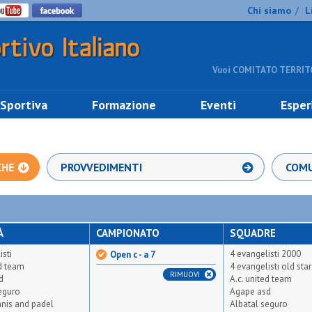
Chi siamo
L
/
Vuoi COMITATO TERRITO
 Sportiva
Formazione
Eventi
Esper
CHE
PROVVEDIMENTI
COMU
À
CAMPIONATO
SQUADRE
isti
4 evangelisti 2000
Open c - a 7
ed team
4 evangelisti old star
RIMUOVI
d
A.c. united team
eguro
Agape asd
ennis and padel
Albatal seguro