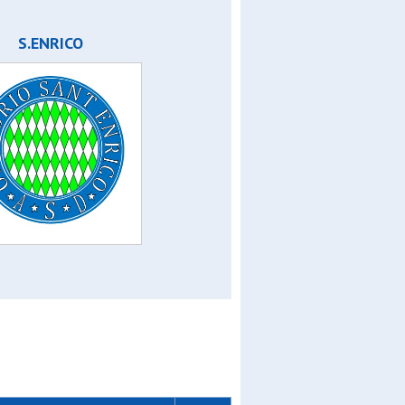
S.ENRICO
asca
or
ior
n c