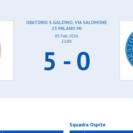
Club 20099 ssg
tenter
Dal pozzo
o arese
Desiano
o carugate
Dimica potenter vel
ORATORIO S.GALDINO, VIA SALOMONE
ernusco
Don bosco arese
23 MILANO MI
ccia
Don bosco carugate
Elettro cernusco juni
05 Feb 2026
ity
Elettro cernusco sen
21:00
Fatimatraccia
5 - 0
sto
Fenice united
ltisport
Football city
roni
Fortes
Fulgor sesto
& t-rex
Fusion multisport
artino
Galli cedroni gc
rt asd
Gan open c1
ate
Gan open c2
Giaguaro & t-rex rga
Greco s.martino ope
ort
Green sport asd
Gso sulbiate asd
Juvenilia
alcio
K2 saints
Squadra Ospite
zzi
Kayros sport
08
Kennedy