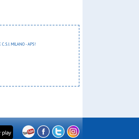
 C.S.I. MILANO - APS!
a