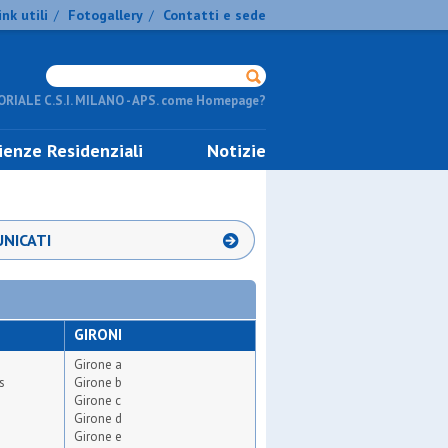
ink utili
Fotogallery
Contatti e sede
/
/
RIALE C.S.I. MILANO - APS. come Homepage?
ienze Residenziali
Notizie
NICATI
GIRONI
Girone a
s
Girone b
Girone c
Girone d
Girone e