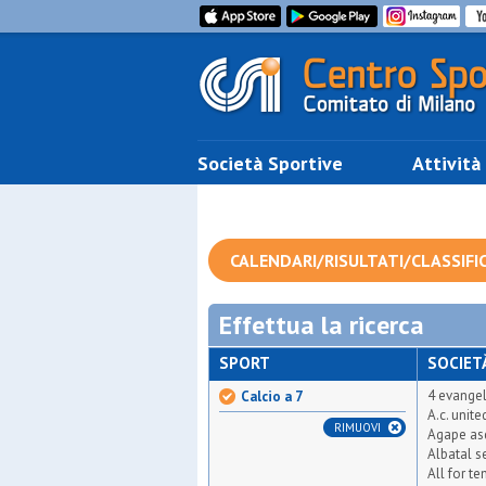
Società Sportive
Attività
CALENDARI/RISULTATI/CLASSIFI
Effettua la ricerca
SPORT
SOCIET
4 evangel
Calcio a 7
A.c. unit
RIMUOVI
Agape as
Albatal s
All for t