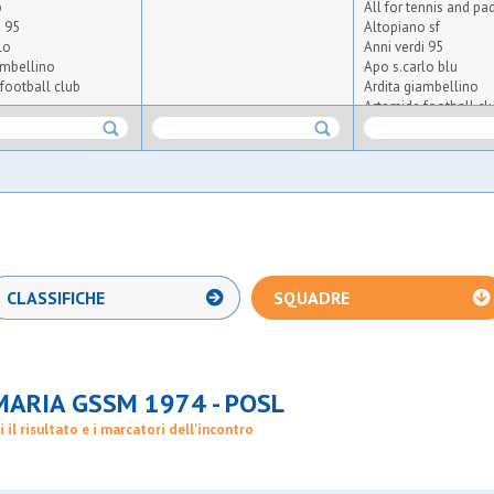
o
All for tennis and pa
i 95
Altopiano sf
lo
Anni verdi 95
ambellino
Apo s.carlo blu
football club
Ardita giambellino
Artemide football cl
Aspis diamante
arluno
Atlas asd
riante
Atletico arluno
eneghina
Atletico triante
sgb
Audace meneghina
Aurora osgb
o
Ausonia
porting 1971
Barbarigo bianca
Baronasport. realref
CLASSIFICHE
SQUADRE
se sport
Big seven bs7
Bnsc-house sport bh
ax
Bresso 4
se
Bresso 4
Brigata dax
MARIA GSSM 1974 - POSL
Carpianese
Cea campe f.c.
i il risultato e i marcatori dell'incontro
99 sg
Cea nera
o
Certosa machete
o
Cgb