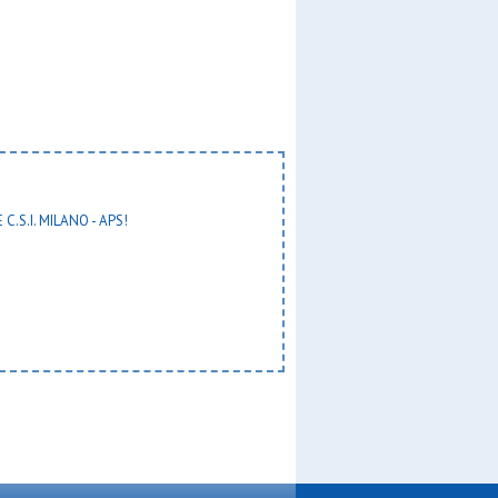
 C.S.I. MILANO - APS!
a