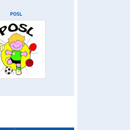
POSL
asca
or
ior
n c