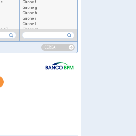
del
Girone f
Girone g
Girone h
Girone i
Girone l
ub a7
Girone m
Girone n
Girone o
Girone p
CERCA
ugees
s