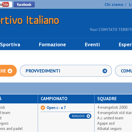
Chi siamo
L
/
Vuoi COMITATO TERRITO
 Sportiva
Formazione
Eventi
Esper
CHE
PROVVEDIMENTI
COMU
À
CAMPIONATO
SQUADRE
isti
4 evangelisti 2000
Open c - a 7
ed team
4 evangelisti old star
RIMUOVI
d
A.c. united team
eguro
Agape asd
ennis and padel
Albatal seguro