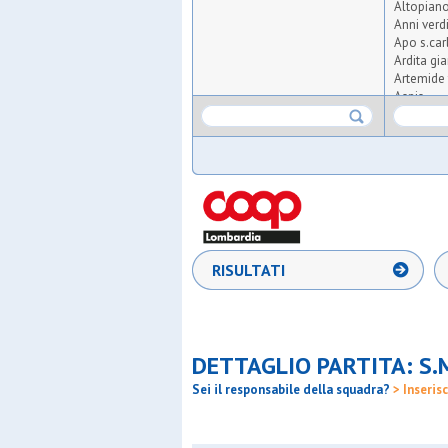
Altopian
Anni verd
Apo s.car
Ardita gi
Artemide 
Aspis
Atlas
Atletico 
Atletico t
Audace m
Aurora o
Ausonia
Barbarig
Barona s
Big seven
RISULTATI
Bnsc-hou
Bresso 4
Brigata d
Carpiane
Cea
DETTAGLIO PARTITA: S.
Certosa
Cgb
Sei il responsabile della squadra?
> Inserisc
Club 200
Csi milan
Dal pozz