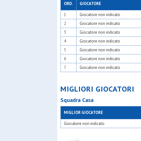
Moncucc
ORD.
GIOCATORE
N&c atle
1
Giocatore non indicato
Nabor
New tea
2
Giocatore non indicato
Odb+
Olimpia 
3
Giocatore non indicato
Olsm rho
4
Giocatore non indicato
Oranspor
Oratori tr
5
Giocatore non indicato
Oratorio 
6
Giocatore non indicato
Oratorio
Oratorio 
7
Giocatore non indicato
Orione
Oro
Osa
MIGLIORI GIOCATORI
Osa calci
Osa lenta
Squadra Casa
Osds
Osg 2001
Osgb lion
MIGLIOR GIOCATORE
Osgb ses
Osl 2015 
Giocatore non indicato
Paina 20
Panthers
Pinzano 