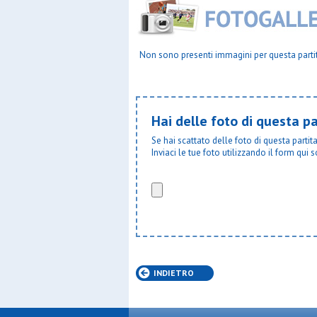
Plesios
Pol.orato
Polisport
Posl
Non sono presenti immagini per questa parti
Pro lisso
Qds
Real cus
Resurrezi
Robur fbc
Hai delle foto di questa pa
S.bernar
S.carlo c
Se hai scattato delle foto di questa parti
S.cecilia
Inviaci le tue foto utilizzando il form qui s
S.domeni
S.enrico
S.filippo 
S.frances
S.fruttuo
S.galdino
S.giorgio
S.giorgio
S.giovann
INDIETRO
S.giulio 
S.luigi b
S.luigi bo
S.luigi c