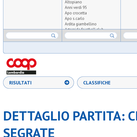
Altopiano
Anni verdi 95
Apo crocetta
Apo s.carlo
Ardita giambellino
Artemide football club
Asdo verano
Aspis
Atlas
Atletico arluno
Atletico triante
Audace meneghina
Aurora milano
Aurora osgb
Baita
RISULTATI
CLASSIFICHE
Barbarigo
Barnabiti
Barona sporting 1971
Boys
Bresso 4
DETTAGLIO PARTITA: 
Brianza football team
Cea
Certosa
SEGRATE
Cgb
Cim lissone