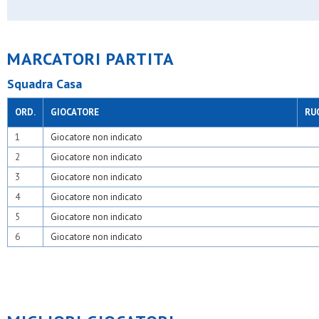
Moncucchese
N&c atletico barona
Nabor
Odb+
MARCATORI PARTITA
Olimpia 94
Olsm rho
Squadra Casa
Oransport
Oratori triuggesi
Oratorio cesate
ORD.
GIOCATORE
RU
Oratorio giovi
Osa
1
Giocatore non indicato
Osa calcio 1924
2
Giocatore non indicato
Osa lentate
Osber
3
Giocatore non indicato
Osgb sesto
4
Giocatore non indicato
Osl 2015 sesto
Osl muggio
5
Giocatore non indicato
Paina 2004
6
Giocatore non indicato
Passirana
Pinzano 87
Plesios
Pob - binzago 2017
Polisportiva argentia
Precotto
Qds