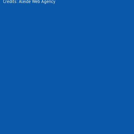
Credits: Aleide Web Agency
Up settimo
Usob
Usr segrate
Ussb
Valera
Valsesia
Victor rho
Virtus bovisio
Virtus cesano boscone mp
Virtus lissone
Virtus sedriano
Volantes osa