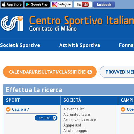
Società Sportive
Attività Sportiva
Forma
CALENDARI/RISULTATI/CLASSIFICHE
PROVVEDIME
Effettua la ricerca
SPORT
SOCIETÀ
CAMP
4 evangelisti
Calcio a 7
Open
A.c. united team
RIMUOVI
Acli cavanis corsico
Agape asd
Airoldi origgio