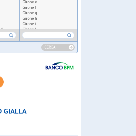
Girone e
Girone f
Girone g
Girone h
Girone i
sd
Girone l
ub a7
Girone m
Girone n
Girone o
CERCA
Girone p
Girone q
Girone r
Girone s
Girone t
Girone u
a
Girone v
a 2
Girone x
b
Girone y
Girone z
O GIALLA
ugees