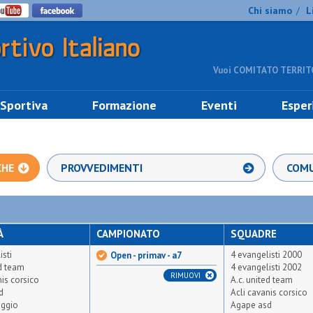
Chi siamo
L
/
Vuoi COMITATO TERRITO
 Sportiva
Formazione
Eventi
Esper
CHE
PROVVEDIMENTI
COMU
À
CAMPIONATO
SQUADRE
isti
4 evangelisti 2000
Open - primav - a7
ed team
4 evangelisti 2002
RIMUOVI
nis corsico
A.c. united team
d
Acli cavanis corsico
iggio
Agape asd