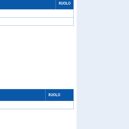
RUOLO
lfo
 of
ew gen
/a
/c
RUOLO
a