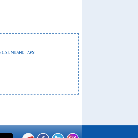
 C.S.I. MILANO - APS!
zzurr
e
unior
 arg