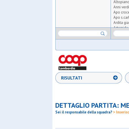
Altopian
Anni verd
Apo croce
Apo s.car
Ardita gi
Artemide 
Asdo ver
Aspis
Atlas
Atletico 
Atletico t
Audace m
Aurora m
Aurora o
Baita
RISULTATI
Barbarig
Barnabiti
Barona s
Boys
Bresso 4
DETTAGLIO PARTITA: ME
Brianza f
Cea
Sei il responsabile della squadra?
> Inserisc
Certosa
Cgb
Cim lisso