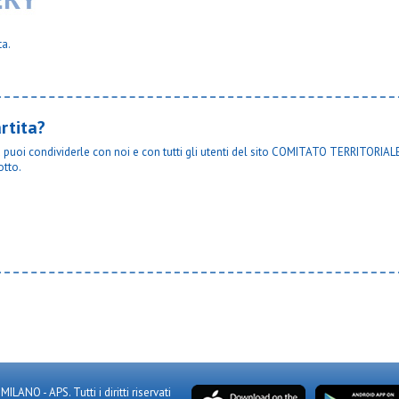
i
Oratorio giovi d
welcome italia
Oratorio giovi e
one
Osa 02
ta.
Osa c
do
Osa calcio 1924
asoretto
Osa lentate
orgonzola
Osber
rtita?
Osgb sesto bianca
Osgb sesto rossa
ta puoi condividerle con noi e con tutti gli utenti del sito COMITATO TERRITORIALE
neri
Osl 2015 sesto osl a
otto.
co in monza
Osl 2015 sesto verde
Osl muggio bianco
 albairate
Osl muggio osl verd
 dergano
Paina 2004 blu
 limbiate
Paina 2004 rossa
i bosco vignate
Passirana
i xxiii bussero
Pinzano 87
magno
Plesios aurus
iassono
Plesios vimo
ormano
Pob - binzago 2017 j
obbiano
Polisportiva argentia
giuliano
Precotto rgp
enno
Qds ss
Real affori blu
NO - APS. Tutti i diritti riservati
assunta poasco
Real monza