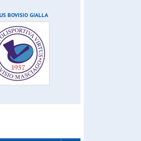
m
US BOVISIO GIALLA
 open a
open c
or
ior
en a
n c