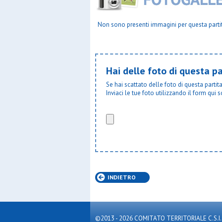
Real affor
Refugees 
Resurrezi
Non sono presenti immagini per questa parti
Robur fbc
S.bernar
S.carlo c
S.carlo g
Hai delle foto di questa pa
S.cecilia
S.enrico
Se hai scattato delle foto di questa parti
S.filippo 
Inviaci le tue foto utilizzando il form qui s
S.frances
S.galdino
S.giorgio
S.giorgio
S.giorgio
S.giovann
S.giovann
S.leone 
S.luigi b
S.luigi c
INDIETRO
S.luigi r
S.luigi s.
S.luigi tr
S.maria
©2013 - 2026 COMITATO TERRITORIALE C.S.I. MILA
S.maria 