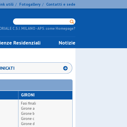
ink utili
Fotogallery
Contatti e sede
/
/
RIALE C.S.I. MILANO - APS. come Homepage?
ienze Residenziali
Notizie
NICATI
GIRONI
Fasi finali
Girone a
Girone b
Girone c
Girone d