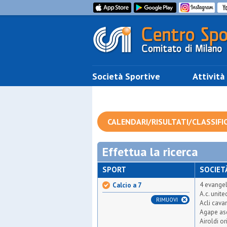
Società Sportive
Attività
CALENDARI/RISULTATI/CLASSIFI
Effettua la ricerca
SPORT
SOCIET
4 evangel
Calcio a 7
A.c. unit
RIMUOVI
Acli cava
Agape as
Airoldi or