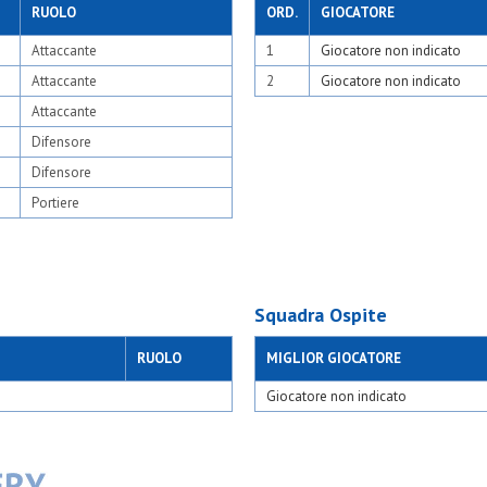
hese
Gso vimodrone
RUOLO
ORD.
GIOCATORE
tico barona
Jurassic sport
Attaccante
1
Giocatore non indicato
Juvenilia
K2 saints
Attaccante
2
Giocatore non indicato
94
Kennedy
La rete di busto garo
Attaccante
t
Leo team bianca
Difensore
iuggesi
Medaragazzi bianca l
cesate
Medaragazzi sporting
Difensore
giovi
Medaragazzi united
Portiere
Medaragazzi vikings
o 1924
Melzo 1908
te
Moncucchese osc n
N&c atletico barona
to
N&c atletico barona
sesto
Nabor granata
Squadra Ospite
io
Odb+
04
Olimpia 94
RUOLO
MIGLIOR GIOCATORE
Olimpia 94 blu
87
Olsm rho
Giocatore non indicato
Oransport
zago 2017
Oratori triuggesi blu
iva argentia
Oratorio cesate blu
Oratorio cesate ross
Oratorio giovi c