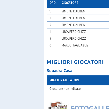
Moncucc
ORD.
GIOCATORE
N&c atle
1
SIMONE DAL BEN
Nabor
Odb+
2
SIMONE DAL BEN
Olimpia 
Olsm rho
3
SIMONE DAL BEN
Oranspor
4
LUCA PERDICHIZZI
Oratori tr
Oratorio 
5
LUCA PERDICHIZZI
Oratorio 
6
MARCO TAGLIABUE
Osa
Osa calci
Osa lenta
Osber
MIGLIORI GIOCATORI
Osgb ses
Osl 2015 
Squadra Casa
Osl mugg
Paina 20
MIGLIOR GIOCATORE
Passirana
Pinzano 
Giocatore non indicato
Plesios
Pob - bin
Polisport
Precotto
Qds