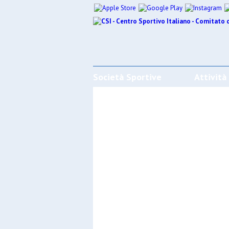
Società Sportive
Attività
CALENDARI/RISULTATI/CLASSIFI
Effettua la ricerca
SPORT
SOCIET