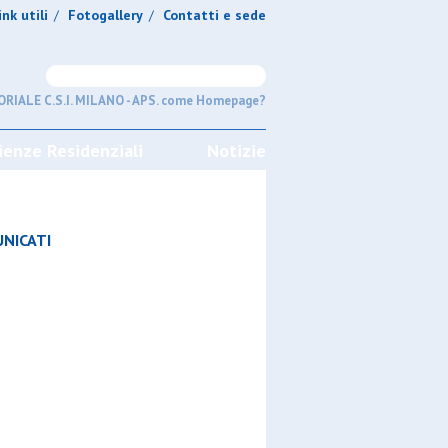
ink utili
Fotogallery
Contatti e sede
/
/
RIALE C.S.I. MILANO - APS. come Homepage?
ienze Residenziali
Notizie
NICATI
GIRONI