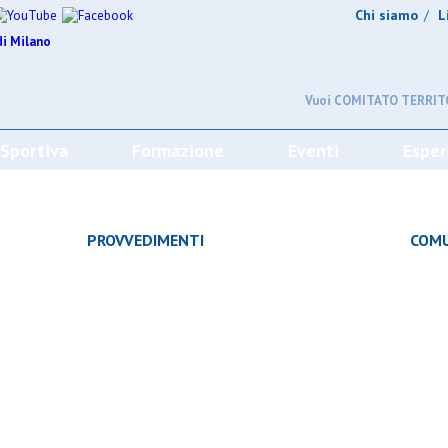
Chi siamo
L
/
Vuoi COMITATO TERRITO
 Sportiva
Formazione
Eventi
Esper
CHE
PROVVEDIMENTI
COMU
À
CAMPIONATO
SQUADRE