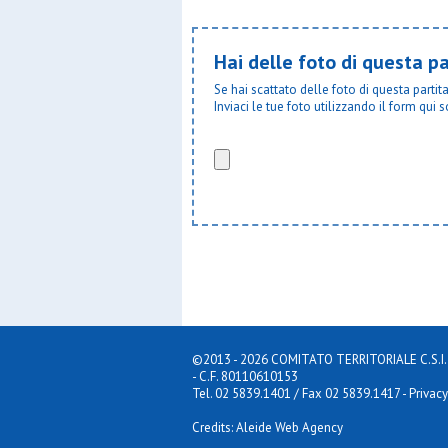
Hai delle foto di questa pa
Se hai scattato delle foto di questa parti
Inviaci le tue foto utilizzando il form qui s
INDIETRO
©2013 - 2026 COMITATO TERRITORIALE C.S.I. MILA
- C.F. 80110610153
Tel. 02 5839.1401 / Fax 02 5839.1417
-
Privacy
Credits: Aleide Web Agency