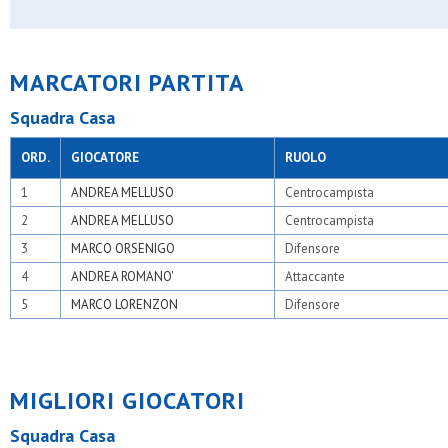
Moncucchese
N&c atletico barona
Nabor
Odb+
MARCATORI PARTITA
Olimpia 94
Olsm rho
Squadra Casa
Oransport
Oratori triuggesi
Oratorio cesate
ORD.
GIOCATORE
RUOLO
Oratorio giovi
Osa
1
ANDREA MELLUSO
Centrocampista
Osa calcio 1924
2
ANDREA MELLUSO
Centrocampista
Osa lentate
Osber
3
MARCO ORSENIGO
Difensore
Osgb sesto
4
ANDREA ROMANO'
Attaccante
Osl 2015 sesto
Osl muggio
5
MARCO LORENZON
Difensore
Paina 2004
Passirana
Pinzano 87
Plesios
Pob - binzago 2017
MIGLIORI GIOCATORI
Polisportiva argentia
Precotto
Squadra Casa
Qds