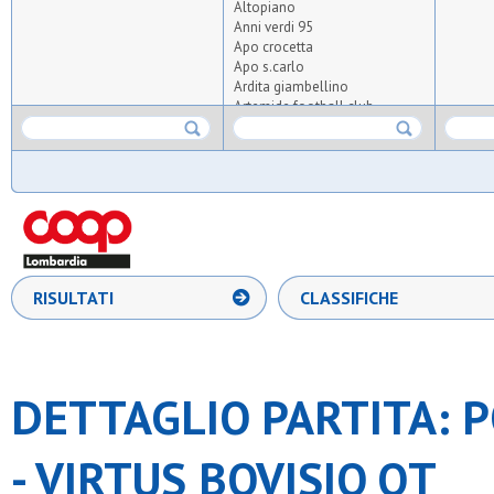
Altopiano
Anni verdi 95
Apo crocetta
Apo s.carlo
Ardita giambellino
Artemide football club
Asdo verano
Aspis
Atlas
Atletico arluno
Atletico triante
Audace meneghina
Aurora milano
Aurora osgb
Baita
RISULTATI
CLASSIFICHE
Barbarigo
Barnabiti
Barona sporting 1971
Boys
Bresso 4
DETTAGLIO PARTITA: P
Brianza football team
Cea
Certosa
- VIRTUS BOVISIO QT
Cgb
Cim lissone