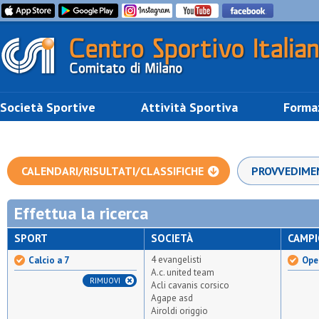
Società Sportive
Attività Sportiva
Forma
CALENDARI/RISULTATI/CLASSIFICHE
PROVVEDIME
Effettua la ricerca
SPORT
SOCIETÀ
CAMP
4 evangelisti
Calcio a 7
Open
A.c. united team
RIMUOVI
Acli cavanis corsico
Agape asd
Airoldi origgio