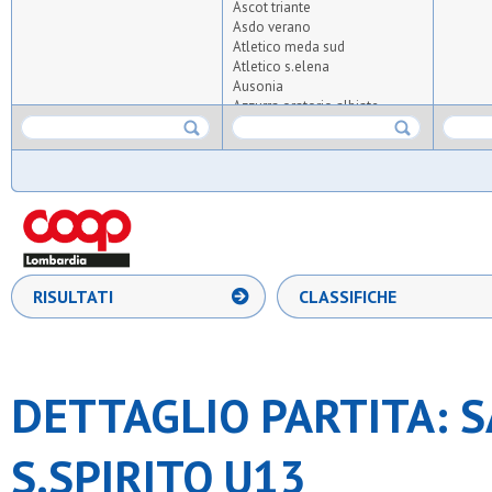
Ascot triante
Asdo verano
Atletico meda sud
Atletico s.elena
Ausonia
Azzurra oratorio albiate
Baita
Barnabiti
Bicocca united 2020
Boys
Cea
Coc
Diavoli rossi
Don bosco arese
Don bosco carugate
RISULTATI
CLASSIFICHE
Equipe 2000
Fenice
Fides sma
Fortes
G.xxiii milano
DETTAGLIO PARTITA: 
Gan
Gentilino
Greco s.martino
S.SPIRITO U13
Gso sovico
Gso sulbiate