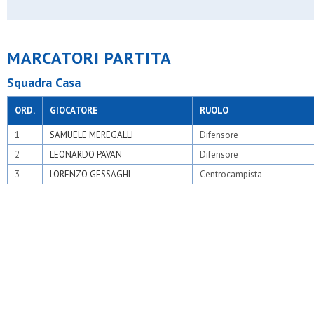
Osv milano
Paina 2004
Pob - binzago 2017
Polis sgp ii seregno
MARCATORI PARTITA
Pos senago
Precotto
Squadra Casa
Real affori
Resurrezione
Robur fbc
ORD.
GIOCATORE
RUOLO
Rosario
S.carlo milano
1
SAMUELE MEREGALLI
Difensore
S.carlo nova
2
LEONARDO PAVAN
Difensore
S.cecilia
S.francesco mariano
3
LORENZO GESSAGHI
Centrocampista
S.giorgio dergano
S.giorgio limito
S.giovanni xxiii bussero
S.giulio barlassina
S.ilario
S.luigi concorezzo
S.luigi robbiano
S.luigi s.giuliano
S.nicolao forlanini
S.pietro e paolo desio
S.pio v