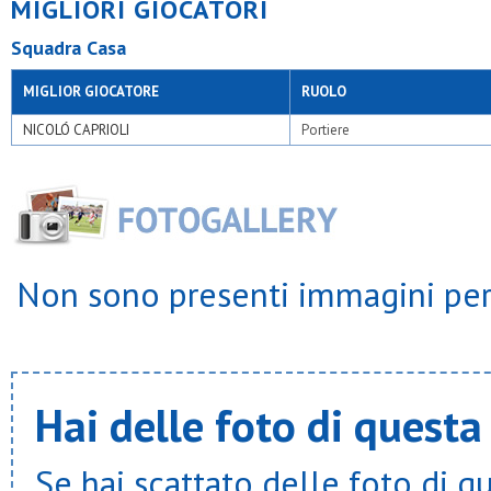
MIGLIORI GIOCATORI
S.rocco seregno
S.simpliciano
Squadra Casa
S.spirito
S.vittore
MIGLIOR GIOCATORE
RUOLO
Sacro cuore milano
Samz milano
NICOLÓ CAPRIOLI
Portiere
Sanfra
Spes
Upg
Usob
Ussa rozzano
Virtus cornaredo
Virtus lissone
Virtus mi
Non sono presenti immagini per 
Virtus sedriano
Vittoria junior 2012
Hai delle foto di questa
Se hai scattato delle foto di q