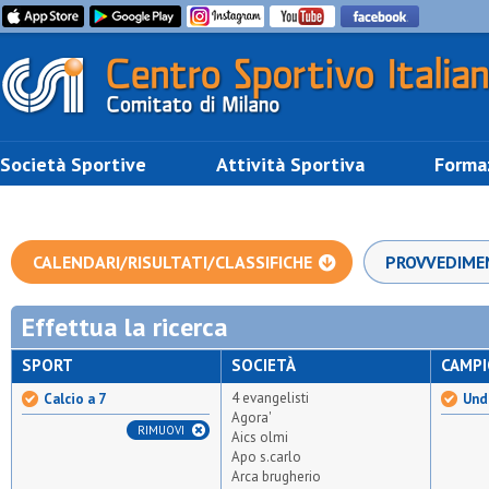
Società Sportive
Attività Sportiva
Forma
CALENDARI/RISULTATI/CLASSIFICHE
PROVVEDIME
Effettua la ricerca
SPORT
SOCIETÀ
CAMP
4 evangelisti
Calcio a 7
Unde
Agora'
RIMUOVI
Aics olmi
Apo s.carlo
Arca brugherio