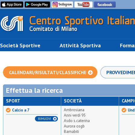
Società Sportive
Attività Sportiva
Forma
CALENDARI/RISULTATI/CLASSIFICHE
PROVVEDIME
Effettua la ricerca
SPORT
SOCIETÀ
CAMP
Ambrosiana
Calcio a 7
Unde
Anni verdi 95
RIMUOVI
Asdo s.caterina
Aurora osgb
Barnabiti