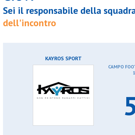
S.pietro e paolo desio
Sei il responsabile della squadr
S.pio v
S.rocco seregno
S.spirito
dell'incontro
Sds cinisello
Solese
Stendhal milano fc
Tnt prato
Vittoria junior 2012
KAYROS SPORT
CAMPO FOOT
5