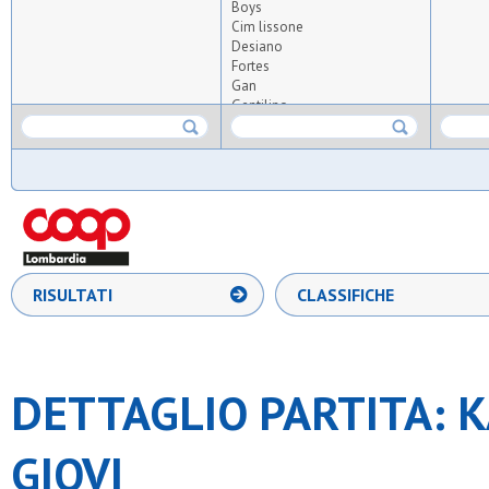
Boys
Cim lissone
Desiano
Fortes
Gan
Gentilino
Gropello san giorgio
Gso vimodrone
Kayros sport
Monguzzo 1997
Odb castelletto
Oratorio cesate
Oratorio giovi
Oro
Osa calcio 1924
RISULTATI
CLASSIFICHE
Osa lentate
Osgb giussano
Osl muggio
Pol.oratorio piamarta
Polis sgp ii seregno
DETTAGLIO PARTITA: K
Precotto
Robur fbc
S.giorgio dergano
GIOVI
S.luigi trenno
S.nicolao forlanini