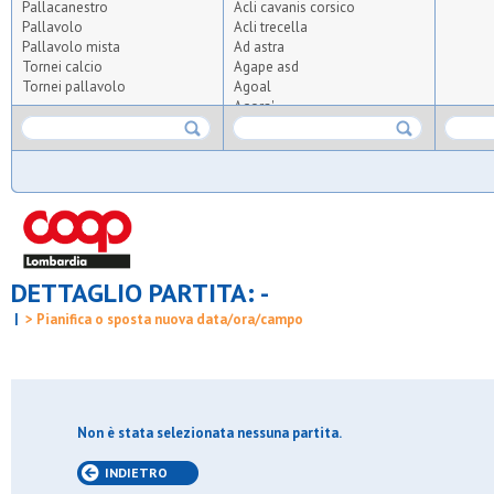
Pallacanestro
Acli cavanis corsico
Pallavolo
Acli trecella
Pallavolo mista
Ad astra
Tornei calcio
Agape asd
Tornei pallavolo
Agoal
Agora'
Agrisport
Aics olmi
Airoldi origgio
Albatal seguro
All for tennis and padel
Altius
Altopiano
Ambrosiana
DETTAGLIO PARTITA: -
Anni verdi 2012
Anni verdi 95
|
> Pianifica o sposta nuova data/ora/campo
Apo crocetta
Apo s.carlo
Apo vedano
Arca
Arca brugherio
Arcobaleno pavoni
Non è stata selezionata nessuna partita.
Ardita giambellino
Ardor bollate
INDIETRO
Arluno calcio 2010