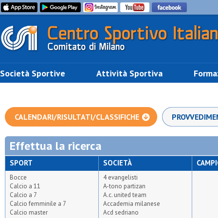
Società Sportive
Attività Sportiva
Forma
CALENDARI/RISULTATI/CLASSIFICHE
PROVVEDIME
Effettua la ricerca
SPORT
SOCIETÀ
CAMP
Bocce
4 evangelisti
Calcio a 11
A-tono partizan
Calcio a 7
A.c. united team
Calcio femminile a 7
Accademia milanese
Calcio master
Acd sedriano