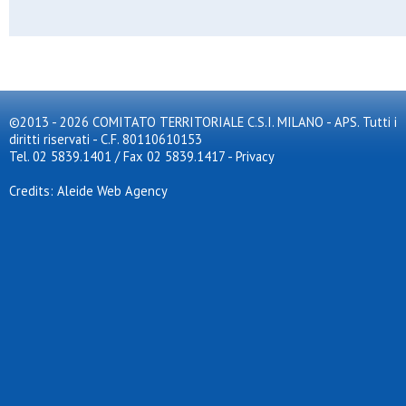
Artemide football club
As gala
Asc corsico asd
Ascot triante
Asdo s.caterina
Asdo verano
Aso cernusco
©2013 - 2026 COMITATO TERRITORIALE C.S.I. MILANO - APS. Tutti i
Aso san rocco
diritti riservati - C.F. 80110610153
Aspis
Assisi
Tel. 02 5839.1401 / Fax 02 5839.1417
-
Privacy
Assosport
Atl. don bosco
Credits: Aleide Web Agency
Atlas
Atletico arluno
Atletico brianza 2024
Atletico meda sud
Atletico s.elena
Atletico triante
Atletico vittoria
Atletico zona 9
Audace meneghina
Aurora 72
Aurora milano
Aurora osgb
Aurora pregnana