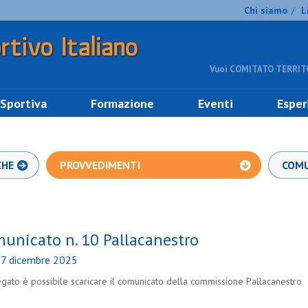
Chi siamo
L
/
Vuoi COMITATO TERRITO
 Sportiva
Formazione
Eventi
Esper
CHE
PROVVEDIMENTI
COMU
unicato n. 10 Pallacanestro
17 dicembre 2025
legato è possibile scaricare il comunicato della commissione Pallacanestro