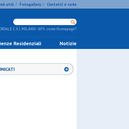
ink utili
Fotogallery
Contatti e sede
/
/
RIALE C.S.I. MILANO - APS. come Homepage?
ienze Residenziali
Notizie
NICATI