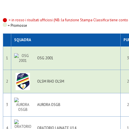
= in rosso i risultati ufficiosi (NB: la funzione Stampa Classifica tiene conto s
= Promosse
SQUADRA
PU
1
OSG 2001
3
2
OLSM RHO OLSM
2
3
AURORA OSGB
2
4
ORATORIO LAINATE U14
1