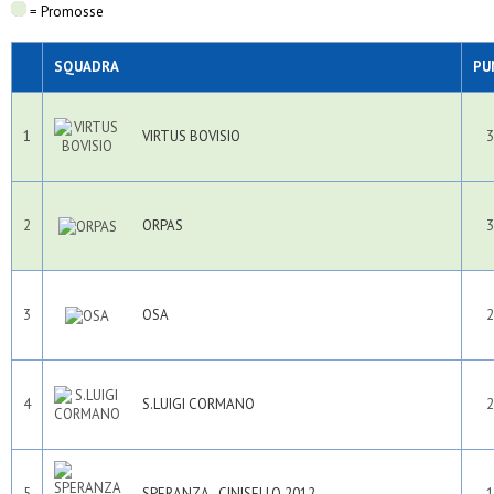
= Promosse
SQUADRA
PU
1
VIRTUS BOVISIO
3
2
ORPAS
3
3
OSA
2
4
S.LUIGI CORMANO
2
5
SPERANZA - CINISELLO 2012
1