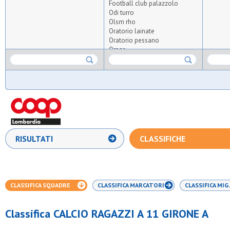
Football club palazzolo
Odi turro
Olsm rho
Oratorio lainate
Oratorio pessano
Orpas
Osa
Osds
Osg 2001
Polisportiva omr
Real san paolo
S.luigi cormano
S.marco
Speranza - cinisello
Virtus abbiatense
RISULTATI
CLASSIFICHE
Virtus bovisio
Volantes osa
CLASSIFICA SQUADRE
CLASSIFICA MARCATORI
CLASSIFICA MIG.
Classifica CALCIO RAGAZZI A 11 GIRONE A