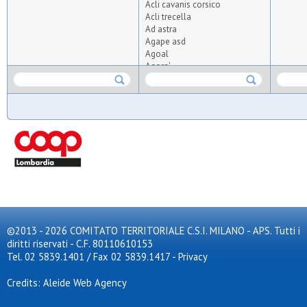
Acli cavanis corsico
Acli trecella
Ad astra
Agape asd
Agoal
Agora'
Agrisport
Aics olmi
Airoldi origgio
Albatal seguro
All for tennis and padel
Altius
Altopiano
Ambrosiana
Anni verdi 2012
Anni verdi 95
Apo crocetta
Apo s.carlo
Apo vedano
©2013 - 2026 COMITATO TERRITORIALE C.S.I. MILANO - APS. Tutti i
Arca
diritti riservati - C.F. 80110610153
Arca brugherio
Tel. 02 5839.1401 / Fax 02 5839.1417
-
Privacy
Arcobaleno pavoni
Ardita giambellino
Credits: Aleide Web Agency
Ardor bollate
Arluno calcio 2010